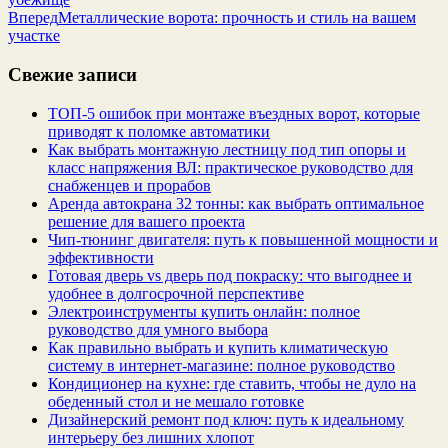
Вперед
Металлические ворота: прочность и стиль на вашем
участке
Свежие записи
ТОП-5 ошибок при монтаже въездных ворот, которые
приводят к поломке автоматики
Как выбрать монтажную лестницу под тип опоры и
класс напряжения ВЛ: практическое руководство для
снабженцев и прорабов
Аренда автокрана 32 тонны: как выбрать оптимальное
решение для вашего проекта
Чип‑тюнинг двигателя: путь к повышенной мощности и
эффективности
Готовая дверь vs дверь под покраску: что выгоднее и
удобнее в долгосрочной перспективе
Электроинструменты купить онлайн: полное
руководство для умного выбора
Как правильно выбрать и купить климатическую
систему в интернет‑магазине: полное руководство
Кондиционер на кухне: где ставить, чтобы не дуло на
обеденный стол и не мешало готовке
Дизайнерский ремонт под ключ: путь к идеальному
интерьеру без лишних хлопот