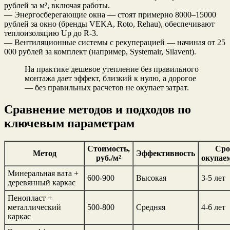
рублей за м², включая работы.
— Энергосберегающие окна — стоят примерно 8000–15000
рублей за окно (бренды VEKA, Roto, Rehau), обеспечивают
теплоизоляцию Up до R-3.
— Вентиляционные системы с рекуперацией — начиная от 25
000 рублей за комплект (например, Systemair, Silavent).
На практике дешевое утепление без правильного
монтажа дает эффект, близкий к нулю, а дорогое
— без правильных расчетов не окупает затрат.
Сравнение методов и подходов по
ключевым параметрам
Стоимость,
Сро
Метод
Эффективность
руб./м²
окупае
Минеральная вата +
600-900
Высокая
3-5 лет
деревянный каркас
Пенопласт +
металлический
500-800
Средняя
4-6 лет
каркас