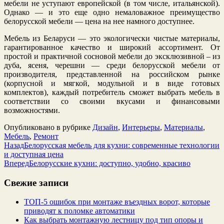
мебели не уступают европейской (в том числе, итальянской).
Однако — и это еще одно немаловажное преимущество
белорусской мебели — цена на нее намного доступнее.
Мебель из Беларуси — это экологически чистые материалы,
гарантированное качество и широкий ассортимент. От
простой и практичной сосновой мебели до эксклюзивной – из
дуба, ясеня, черешни — среди белорусской мебели от
производителя, представленной на российском рынке
(корпусной и мягкой, модульной и в виде готовых
комплектов), каждый потребитель сможет выбрать мебель в
соответствии со своими вкусами и финансовыми
возможностями.
Опубликовано в рубрике
Дизайн
,
Интерьеры
,
Материалы
,
Мебель
,
Ремонт
Назад
Белорусская мебель для кухни: современные технологии
и доступная цена
Вперед
Белорусские кухни: доступно, удобно, красиво
Свежие записи
ТОП-5 ошибок при монтаже въездных ворот, которые
приводят к поломке автоматики
Как выбрать монтажную лестницу под тип опоры и