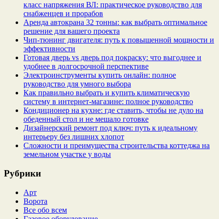
класс напряжения ВЛ: практическое руководство для
снабженцев и прорабов
Аренда автокрана 32 тонны: как выбрать оптимальное
решение для вашего проекта
Чип‑тюнинг двигателя: путь к повышенной мощности и
эффективности
Готовая дверь vs дверь под покраску: что выгоднее и
удобнее в долгосрочной перспективе
Электроинструменты купить онлайн: полное
руководство для умного выбора
Как правильно выбрать и купить климатическую
систему в интернет‑магазине: полное руководство
Кондиционер на кухне: где ставить, чтобы не дуло на
обеденный стол и не мешало готовке
Дизайнерский ремонт под ключ: путь к идеальному
интерьеру без лишних хлопот
Сложности и преимущества строительства коттеджа на
земельном участке у воды
Рубрики
Арт
Ворота
Все обо всем
Газовое оборудование