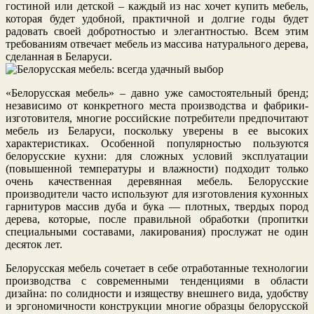
гостиной или детской – каждый из нас хочет купить мебель,
которая будет удобной, практичной и долгие годы будет
радовать своей добротностью и элегантностью. Всем этим
требованиям отвечает мебель из массива натурального дерева,
сделанная в Беларуси.
«Белорусская мебель» – давно уже самостоятельный бренд;
независимо от конкретного места производства и фабрики-
изготовителя, многие российские потребители предпочитают
мебель из Беларуси, поскольку уверены в ее высоких
характеристиках. Особенной популярностью пользуются
белорусские кухни: для сложных условий эксплуатации
(повышенной температуры и влажности) подходит только
очень качественная деревянная мебель. Белорусские
производители часто используют для изготовления кухонных
гарнитуров массив дуба и бука — плотных, твердых пород
дерева, которые, после правильной обработки (пропитки
специальными составами, лакирования) прослужат не один
десяток лет.
Белорусская мебель сочетает в себе отработанные технологии
производства с современными тенденциями в области
дизайна: по солидности и изяществу внешнего вида, удобству
и эргономичности конструкции многие образцы белорусской