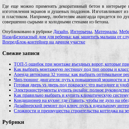
Где еще можно применять декоративный бетон в интерьере 
изготовления экранов и душевых поддонов. Изготавливают из
и пластиком. Например, любителям авангарда придется по ду
совершенно сырыми и холодными стенами из бетона.
Опубликовано в рубрике
Дизайн
,
Интерьеры
,
Материалы
,
Мебе
Назад
Безопасный дом для ребенка: как защитить малыша от сл
Вперед
Блок-контейнер на дачном участке
Свежие записи
ТОП-5 ошибок при монтаже въездных ворот, которые при
Как выбрать монтажную лестницу под тип опоры и класс
Аренда автокрана 32 тонны: как выбрать оптимальное ре
Чип‑тюнинг двигателя: путь к повышенной мощности и 
Готовая дверь vs дверь под покраску: что выгоднее и удо
Электроинструменты купить онлайн: полное руководство
Как правильно выбрать и купить климатическую систему 
Кондиционер на кухне: где ставить, чтобы не дуло на об
Дизайнерский ремонт под ключ: путь к идеальному интер
Сложности и преимущества строительства коттеджа на зе
Рубрики