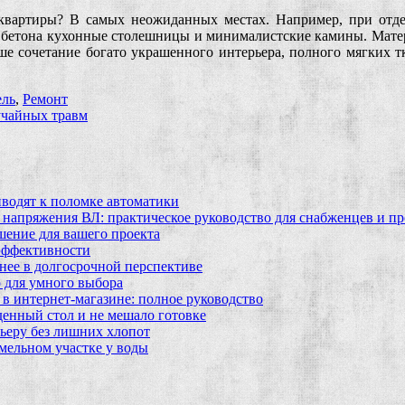
квартиры? В самых неожиданных местах. Например, при отделк
 бетона кухонные столешницы и минималистские камины. Материа
ше сочетание богато украшенного интерьера, полного мягких тк
ль
,
Ремонт
учайных травм
водят к поломке автоматики
 напряжения ВЛ: практическое руководство для снабженцев и п
шение для вашего проекта
эффективности
бнее в долгосрочной перспективе
 для умного выбора
в интернет‑магазине: полное руководство
еденный стол и не мешало готовке
ьеру без лишних хлопот
мельном участке у воды