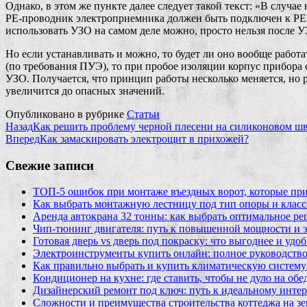
Однако, в этом же пункте далее следует такой текст: «В слу
PE-проводник электроприемника должен быть подключен к PEN
использовать УЗО на самом деле можно, просто нельзя после У
Но если устанавливать и можно, то будет ли оно вообще работат
(по требования ПУЭ), то при пробое изоляции корпус прибора о
УЗО. Получается, что принцип работы несколько меняется, но 
увеличится до опасных значений.
Опубликовано в рубрике
Статьи
Назад
Как решить проблему черной плесени на силиконовом шв
Вперед
Как замаскировать электрощит в прихожей?
Свежие записи
ТОП-5 ошибок при монтаже въездных ворот, которые при
Как выбрать монтажную лестницу под тип опоры и класс
Аренда автокрана 32 тонны: как выбрать оптимальное ре
Чип‑тюнинг двигателя: путь к повышенной мощности и 
Готовая дверь vs дверь под покраску: что выгоднее и удо
Электроинструменты купить онлайн: полное руководство
Как правильно выбрать и купить климатическую систему 
Кондиционер на кухне: где ставить, чтобы не дуло на об
Дизайнерский ремонт под ключ: путь к идеальному интер
Сложности и преимущества строительства коттеджа на зе