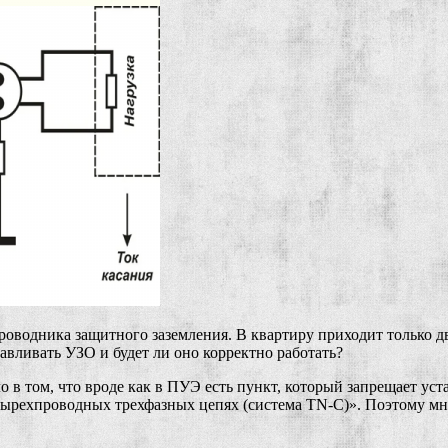
роводника защитного заземления. В квартиру приходит только дв
вливать УЗО и будет ли оно корректно работать?
ло в том, что вроде как в ПУЭ есть пункт, который запрещает ус
рехпроводных трехфазных цепях (система TN-C)». Поэтому мног