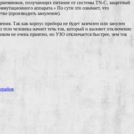
роприемников, получающих питание от системы TN-C, защитный
утационного аппарата.» По сути это означает, что
тке (производить зануление).
ления. Так как корпус прибора не будет заземлен или занулен
з тело человека начнет течь ток, который и вызовет отключение
оком не очень приятно, но УЗО отключается быстрее, чем ток
рорабов