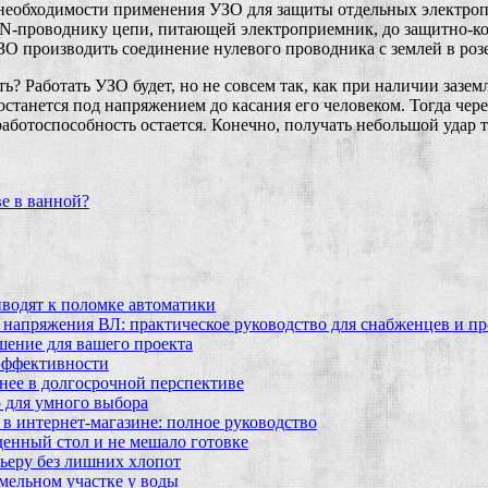
чае необходимости применения УЗО для защиты отдельных элект
-проводнику цепи, питающей электроприемник, до защитно-комм
ЗО производить соединение нулевого проводника с землей в розе
ь? Работать УЗО будет, но не совсем так, как при наличии зазем
станется под напряжением до касания его человеком. Тогда чере
работоспособность остается. Конечно, получать небольшой удар т
е в ванной?
водят к поломке автоматики
 напряжения ВЛ: практическое руководство для снабженцев и п
шение для вашего проекта
эффективности
бнее в долгосрочной перспективе
 для умного выбора
в интернет‑магазине: полное руководство
еденный стол и не мешало готовке
ьеру без лишних хлопот
мельном участке у воды