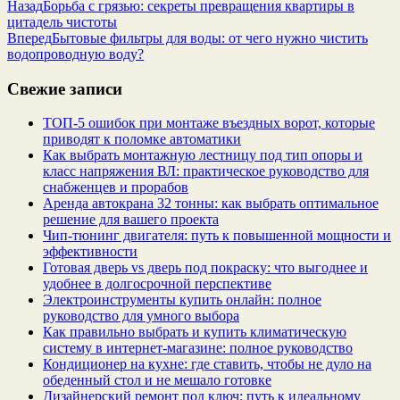
Назад
Борьба с грязью: секреты превращения квартиры в
цитадель чистоты
Вперед
Бытовые фильтры для воды: от чего нужно чистить
водопроводную воду?
Свежие записи
ТОП-5 ошибок при монтаже въездных ворот, которые
приводят к поломке автоматики
Как выбрать монтажную лестницу под тип опоры и
класс напряжения ВЛ: практическое руководство для
снабженцев и прорабов
Аренда автокрана 32 тонны: как выбрать оптимальное
решение для вашего проекта
Чип‑тюнинг двигателя: путь к повышенной мощности и
эффективности
Готовая дверь vs дверь под покраску: что выгоднее и
удобнее в долгосрочной перспективе
Электроинструменты купить онлайн: полное
руководство для умного выбора
Как правильно выбрать и купить климатическую
систему в интернет‑магазине: полное руководство
Кондиционер на кухне: где ставить, чтобы не дуло на
обеденный стол и не мешало готовке
Дизайнерский ремонт под ключ: путь к идеальному