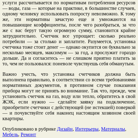
услуги рассчитывается по нормативам потребления ресурсов
— воды, газа — которые на практике, в большинстве случаев,
одному человеку использовать попросту невозможно. К тому
же, эти нормативы зачастую еще и умножаются на
повышающие коэффициенты, после чего разобраться, за что
же с вас берут такую огромную сумму, становится крайне
затруднительно. Счетчик все упрощает: сколько реально
потребили — за столько и заплатите. Разумеется, установка
счетчика тоже стоит денег — однако окупится он буквально за
несколько месяцев, максимум — за год, а прослужит гораздо
дольше. Да и согласитесь — не слишком приятно платить за
то, чем не пользовался: поневоле чувствуешь себя обманутым.
Важно учесть, что установка счетчиков должна быть
выполнена правильно, в соответствии со всеми требованиями
нормативных документов, в противном случае показания
прибора могут не принять во внимание. Так что, прежде, чем
установить счетчик на газ, воду или тепло, обратитесь в свой
ЖЭК, если нужно — сделайте заявку на подключение,
приобретите счетчики с действующей (не истекшей) поверкой
— и почувствуйте себя наконец настоящим хозяином своей
квартиры.
Опубликовано в рубрике
Дизайн
,
Интерьеры
,
Материалы
,
Мебель
,
Ремонт