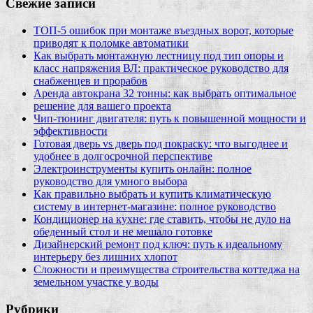
Свежие записи
ТОП-5 ошибок при монтаже въездных ворот, которые
приводят к поломке автоматики
Как выбрать монтажную лестницу под тип опоры и
класс напряжения ВЛ: практическое руководство для
снабженцев и прорабов
Аренда автокрана 32 тонны: как выбрать оптимальное
решение для вашего проекта
Чип‑тюнинг двигателя: путь к повышенной мощности и
эффективности
Готовая дверь vs дверь под покраску: что выгоднее и
удобнее в долгосрочной перспективе
Электроинструменты купить онлайн: полное
руководство для умного выбора
Как правильно выбрать и купить климатическую
систему в интернет‑магазине: полное руководство
Кондиционер на кухне: где ставить, чтобы не дуло на
обеденный стол и не мешало готовке
Дизайнерский ремонт под ключ: путь к идеальному
интерьеру без лишних хлопот
Сложности и преимущества строительства коттеджа на
земельном участке у воды
Рубрики