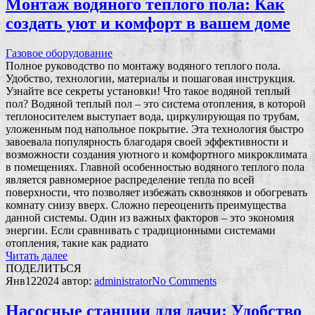
Монтаж водяного теплого пола: Как
создать уют и комфорт в вашем доме
Газовое оборудование
Полное руководство по монтажу водяного теплого пола.
Удобство, технологии, материалы и пошаговая инструкция.
Узнайте все секреты установки! Что такое водяной теплый
пол? Водяной теплый пол – это система отопления, в которой
теплоносителем выступает вода, циркулирующая по трубам,
уложенным под напольное покрытие. Эта технология быстро
завоевала популярность благодаря своей эффективности и
возможности создания уютного и комфортного микроклимата
в помещениях. Главной особенностью водяного теплого пола
является равномерное распределение тепла по всей
поверхности, что позволяет избежать сквозняков и обогревать
комнату снизу вверх. Сложно переоценить преимущества
данной системы. Один из важных факторов – это экономия
энергии. Если сравнивать с традиционными системами
отопления, такие как радиато
Читать далее
ПОДЕЛИТЬСЯ
Янв
12
2024
автор:
administrator
No
Comments
Насосные станции для дачи: Удобство