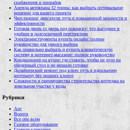
снабженцев и прорабов
Аренда автокрана 32 тонны: как выбрать оптимальное
решение для вашего проекта
Чип‑тюнинг двигателя: путь к повышенной мощности и
эффективности
Готовая дверь vs дверь под покраску: что выгоднее и
удобнее в долгосрочной перспективе
Электроинструменты купить онлайн: полное
руководство для умного выбора
Как правильно выбрать и купить климатическую
систему в интернет‑магазине: полное руководство
Кондиционер на кухне: где ставить, чтобы не дуло на
обеденный стол и не мешало готовке
Дизайнерский ремонт под ключ: путь к идеальному
интерьеру без лишних хлопот
Сложности и преимущества строительства коттеджа на
земельном участке у воды
Рубрики
Арт
Ворота
Все обо всем
Газовое оборудование
Главная категория