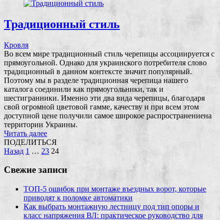
Традиционный стиль
Кровля
Во всем мире традиционный стиль черепицы ассоциируется с
прямоугольной. Однако для украинского потребителя слово
традиционный в данном контексте значит популярный.
Поэтому мы в разделе традиционная черепица нашего
каталога соединили как прямоугольники, так и
шестигранники. Именно эти два вида черепицы, благодаря
свой огромной цветовой гамме, качеству и при всем этом
доступной цене получили самое широкое распространениена
территории Украины.
Читать далее
ПОДЕЛИТЬСЯ
Пагинация
Назад
1
…
23
24
записей
Свежие записи
ТОП-5 ошибок при монтаже въездных ворот, которые
приводят к поломке автоматики
Как выбрать монтажную лестницу под тип опоры и
класс напряжения ВЛ: практическое руководство для