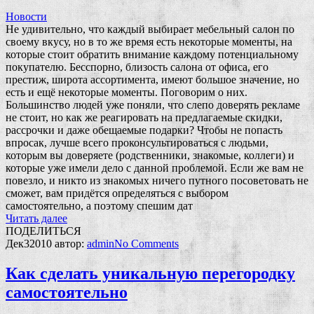
Новости
Не удивительно, что каждый выбирает мебельный салон по
своему вкусу, но в то же время есть некоторые моменты, на
которые стоит обратить внимание каждому потенциальному
покупателю. Бесспорно, близость салона от офиса, его
престиж, широта ассортимента, имеют большое значение, но
есть и ещё некоторые моменты. Поговорим о них.
Большинство людей уже поняли, что слепо доверять рекламе
не стоит, но как же реагировать на предлагаемые скидки,
рассрочки и даже обещаемые подарки? Чтобы не попасть
впросак, лучше всего проконсультироваться с людьми,
которым вы доверяете (родственники, знакомые, коллеги) и
которые уже имели дело с данной проблемой. Если же вам не
повезло, и никто из знакомых ничего путного посоветовать не
сможет, вам придётся определяться с выбором
самостоятельно, а поэтому спешим дат
Читать далее
ПОДЕЛИТЬСЯ
Дек
3
2010
автор:
admin
No
Comments
Как сделать уникальную перегородку
самостоятельно