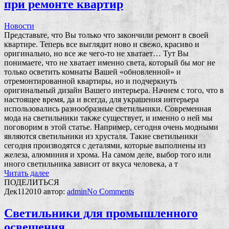
при ремонте квартир
Новости
Представьте, что Вы только что закончили ремонт в своей
квартире. Теперь все выглядит ново и свежо, красиво и
оригинально, но все же чего-то не хватает… Тут Вы
понимаете, что не хватает именно света, который бы мог не
только осветить комнаты Вашей «обновленной» и
отремонтированной квартиры, но и подчеркнуть
оригинальный дизайн Вашего интерьера. Начнем с того, что в
настоящее время, да и всегда, для украшения интерьера
использовались разнообразные светильники. Современная
мода на светильники также существует, и именно о ней мы
поговорим в этой статье. Например, сегодня очень модными
являются светильники из хрусталя. Такие светильники
сегодня производятся с деталями, которые выполнены из
железа, алюминия и хрома. На самом деле, выбор того или
иного светильника зависит от вкуса человека, а т
Читать далее
ПОДЕЛИТЬСЯ
Дек
11
2010
автор:
admin
No
Comments
Светильники для промышленного
освещения