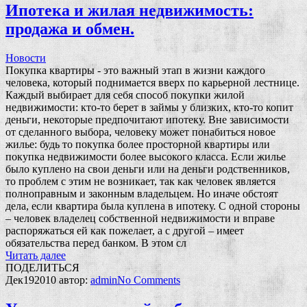
Ипотека и жилая недвижимость:
продажа и обмен.
Новости
Покупка квартиры - это важный этап в жизни каждого
человека, который поднимается вверх по карьерной лестнице.
Каждый выбирает для себя способ покупки жилой
недвижимости: кто-то берет в займы у близких, кто-то копит
деньги, некоторые предпочитают ипотеку. Вне зависимости
от сделанного выбора, человеку может понабиться новое
жилье: будь то покупка более просторной квартиры или
покупка недвижимости более высокого класса. Если жилье
было куплено на свои деньги или на деньги родственников,
то проблем с этим не возникает, так как человек является
полноправным и законным владельцем. Но иначе обстоят
дела, если квартира была куплена в ипотеку. С одной стороны
– человек владелец собственной недвижимости и вправе
распоряжаться ей как пожелает, а с другой – имеет
обязательства перед банком. В этом сл
Читать далее
ПОДЕЛИТЬСЯ
Дек
19
2010
автор:
admin
No
Comments