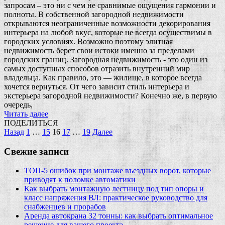
запросам – это ни с чем не сравнимые ощущения гармонии и
полноты. В собственной загородной недвижимости
открываются неограниченные возможности декорирования
интерьера на любой вкус, которые не всегда осуществимы в
городских условиях. Возможно поэтому элитная
недвижимость берет свои истоки именно за пределами
городских границ. Загородная недвижимость - это один из
самых доступных способов отразить внутренний мир
владельца. Как правило, это — жилище, в которое всегда
хочется вернуться. От чего зависит стиль интерьера и
экстерьера загородной недвижимости? Конечно же, в первую
очередь,
Читать далее
ПОДЕЛИТЬСЯ
Пагинация
Назад
1
…
15
16
17
…
19
Далее
записей
Свежие записи
ТОП-5 ошибок при монтаже въездных ворот, которые
приводят к поломке автоматики
Как выбрать монтажную лестницу под тип опоры и
класс напряжения ВЛ: практическое руководство для
снабженцев и прорабов
Аренда автокрана 32 тонны: как выбрать оптимальное
решение для вашего проекта