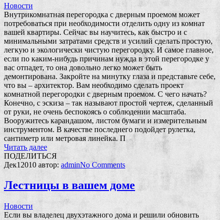
Новости
Внутрикомнатная перегородка с дверным проемом может
потребоваться при необходимости отделить одну из комнат
вашей квартиры. Сейчас вы научитесь, как быстро и с
минимальными затратами средств и усилий сделать простую,
легкую и экологически чистую перегородку. И самое главное,
если по каким-нибудь причинам нужда в этой перегородке у
вас отпадет, то она довольно легко может быть
демонтирована. Закройте на минутку глаза и представьте себе,
что вы – архитектор. Вам необходимо сделать проект
комнатной перегородки с дверным проемом. С чего начать?
Конечно, с эскиза – так называют простой чертеж, сделанный
от руки, не очень беспокоясь о соблюдении масштаба.
Вооружитесь карандашом, листом бумаги и измерительным
инструментом. В качестве последнего подойдет рулетка,
сантиметр или метровая линейка. П
Читать далее
ПОДЕЛИТЬСЯ
Дек
1
2010
автор:
admin
No
Comments
Лестницы в вашем доме
Новости
Если вы владелец двухэтажного дома и решили обновить