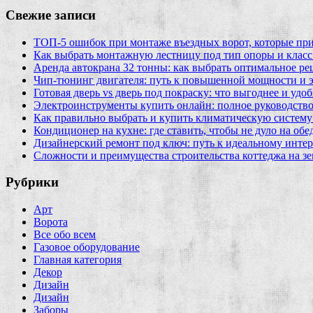
Свежие записи
ТОП-5 ошибок при монтаже въездных ворот, которые при
Как выбрать монтажную лестницу под тип опоры и класс
Аренда автокрана 32 тонны: как выбрать оптимальное ре
Чип‑тюнинг двигателя: путь к повышенной мощности и 
Готовая дверь vs дверь под покраску: что выгоднее и удо
Электроинструменты купить онлайн: полное руководство
Как правильно выбрать и купить климатическую систему 
Кондиционер на кухне: где ставить, чтобы не дуло на об
Дизайнерский ремонт под ключ: путь к идеальному интер
Сложности и преимущества строительства коттеджа на зе
Рубрики
Арт
Ворота
Все обо всем
Газовое оборудование
Главная категория
Декор
Дизайн
Дизайн
Заборы