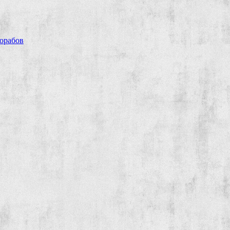
рорабов