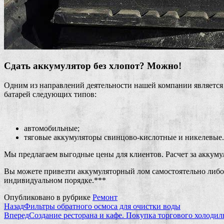
Сдать аккумулятор без хлопот? Можно!
Одним из направлений деятельности нашей компании является
батарей следующих типов:
автомобильные;
тяговые аккумуляторы свинцово-кислотные и никелевые.
Мы предлагаем выгодные цены для клиентов. Расчет за аккумул
Вы можете привезти аккумуляторный лом самостоятельно либо 
индивидуальном порядке.***
Опубликовано в рубрике
Ремонт
Назад
Фильтры обратного осмоса для очистки воды
Вперед
Создание ресторана и кафе. Покупка торгового холодил