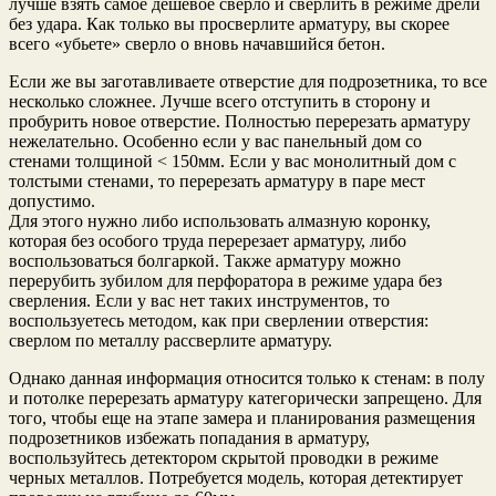
лучше взять самое дешевое сверло и сверлить в режиме дрели
без удара. Как только вы просверлите арматуру, вы скорее
всего «убьете» сверло о вновь начавшийся бетон.
Если же вы заготавливаете отверстие для подрозетника, то все
несколько сложнее. Лучше всего отступить в сторону и
пробурить новое отверстие. Полностью перерезать арматуру
нежелательно. Особенно если у вас панельный дом со
стенами толщиной < 150мм. Если у вас монолитный дом с
толстыми стенами, то перерезать арматуру в паре мест
допустимо.
Для этого нужно либо использовать алмазную коронку,
которая без особого труда перерезает арматуру, либо
воспользоваться болгаркой. Также арматуру можно
перерубить зубилом для перфоратора в режиме удара без
сверления. Если у вас нет таких инструментов, то
воспользуетесь методом, как при сверлении отверстия:
сверлом по металлу рассверлите арматуру.
Однако данная информация относится только к стенам: в полу
и потолке перерезать арматуру категорически запрещено. Для
того, чтобы еще на этапе замера и планирования размещения
подрозетников избежать попадания в арматуру,
воспользуйтесь детектором скрытой проводки в режиме
черных металлов. Потребуется модель, которая детектирует