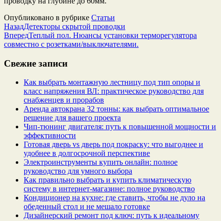
проводку на глубине до 60мм.
Опубликовано в рубрике
Статьи
Назад
Детекторы скрытой проводки
Вперед
Теплый пол. Нюансы установки терморегулятора
совместно с розетками/выключателями.
Свежие записи
Как выбрать монтажную лестницу под тип опоры и
класс напряжения ВЛ: практическое руководство для
снабженцев и прорабов
Аренда автокрана 32 тонны: как выбрать оптимальное
решение для вашего проекта
Чип‑тюнинг двигателя: путь к повышенной мощности и
эффективности
Готовая дверь vs дверь под покраску: что выгоднее и
удобнее в долгосрочной перспективе
Электроинструменты купить онлайн: полное
руководство для умного выбора
Как правильно выбрать и купить климатическую
систему в интернет‑магазине: полное руководство
Кондиционер на кухне: где ставить, чтобы не дуло на
обеденный стол и не мешало готовке
Дизайнерский ремонт под ключ: путь к идеальному