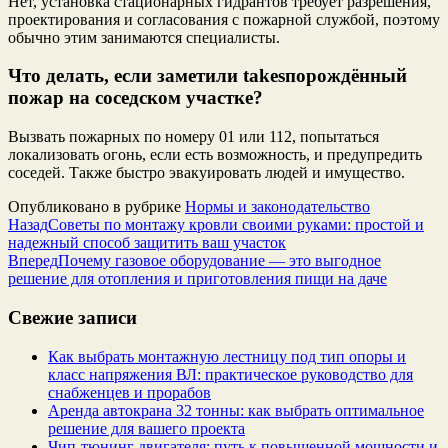
Нет, установка стационарных гидрантов требует разрешения,
проектирования и согласования с пожарной службой, поэтому
обычно этим занимаются специалисты.
Что делать, если заметили takesпорождённый
пожар на соседском участке?
Вызвать пожарных по номеру 01 или 112, попытаться
локализовать огонь, если есть возможность, и предупредить
соседей. Также быстро эвакуировать людей и имущество.
Опубликовано в рубрике
Нормы и законодательство
Назад
Советы по монтажу кровли своими руками: простой и
надежный способ защитить ваш участок
Вперед
Почему газовое оборудование — это выгодное
решение для отопления и приготовления пищи на даче
Свежие записи
Как выбрать монтажную лестницу под тип опоры и
класс напряжения ВЛ: практическое руководство для
снабженцев и прорабов
Аренда автокрана 32 тонны: как выбрать оптимальное
решение для вашего проекта
Чип‑тюнинг двигателя: путь к повышенной мощности и