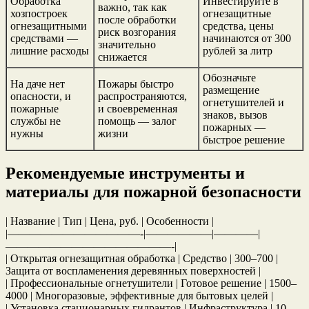
Обработка
Инвестируйте в
важно, так как
хозпостроек
огнезащитные
после обработки
огнезащитными
средства, цены
риск возгорания
средствами —
начинаются от 300
значительно
лишние расходы
рублей за литр
снижается
Обозначьте
На даче нет
Пожары быстро
размещение
опасности, и
распространяются,
огнетушителей и
пожарные
и своевременная
знаков, вызов
службы не
помощь — залог
пожарных —
нужны
жизни
быстрое решение
Рекомендуемые инструменты и
материалы для пожарной безопасности
| Название | Тип | Цена, руб. | Особенности |
|————————————-|——————|————|
———————————————-|
| Открытая огнезащитная обработка | Средство | 300–700 |
Защита от воспламенения деревянных поверхностей |
| Профессиональные огнетушители | Готовое решение | 1500–
4000 | Многоразовые, эффективные для бытовых целей |
| Установка стационарных гидрантов | Инфраструктура | 10