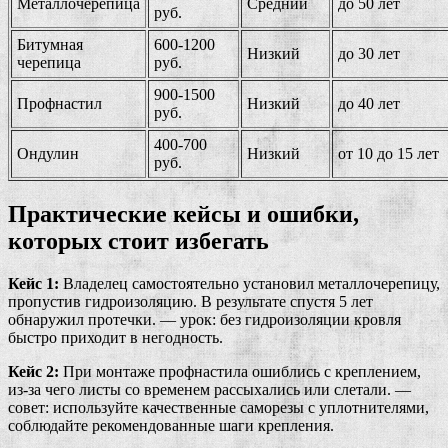
Металлочерепица
Средний
до 50 лет
руб.
Битумная
600-1200
Низкий
до 30 лет
черепица
руб.
900-1500
Профнастил
Низкий
до 40 лет
руб.
400-700
Ондулин
Низкий
от 10 до 15 лет
руб.
Практические кейсы и ошибки,
которых стоит избегать
Кейс 1:
Владелец самостоятельно установил металлочерепицу,
пропустив гидроизоляцию. В результате спустя 5 лет
обнаружил протечки. — урок: без гидроизоляции кровля
быстро приходит в негодность.
Кейс 2:
При монтаже профнастила ошиблись с креплением,
из-за чего листы со временем рассыхались или слетали. —
совет: используйте качественные саморезы с уплотнителями,
соблюдайте рекомендованные шаги крепления.