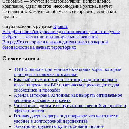
Основные — отсутсвие гидроизоляции, неправильное
крепление, сдвиг листов, несоблюдение уклона, неучет
вентиляции. Каждую ошибку легко исправить, если знать
правила.
Опубликовано в рубрике
Кровля
Назад
Газовое оборудование для отопления дачи: что лучше
выбрать — котел или индивидуальные решения
Вперед
Что говорится в законодательстве о пожарной
безопасности на дачных территориях
Свежие записи
ТОП-5 ошибок при монтаже въездных ворот, которые
приводят к поломке автоматики
Как выбрать монтажную лестницу под тип опоры и
класс напряжения ВЛ: практическое руководство для
снабженцев и прорабов
Аренда автокрана 32 тонны: как выбрать оптимальное
решение для вашего проекта
Чип‑тюнинг двигателя: путь к повышенной мощности и
эффективности
Готовая дверь vs дверь под покраску: что выгоднее и
удобнее в долгосрочной перспективе
Электроинструменты купить онлайн: полное