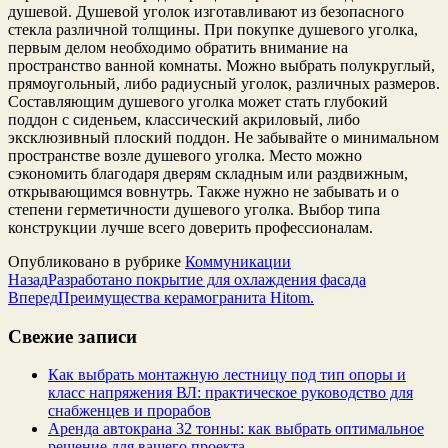
душевой. Душевой уголок изготавливают из безопасного
стекла различной толщины. При покупке душевого уголка,
первым делом необходимо обратить внимание на
пространство ванной комнаты. Можно выбрать полукруглый,
прямоугольный, либо радиусный уголок, различных размеров.
Составляющим душевого уголка может стать глубокий
поддон с сиденьем, классический акриловый, либо
эксклюзивный плоский поддон. Не забывайте о минимальном
пространстве возле душевого уголка. Место можно
сэкономить благодаря дверям складным или раздвижным,
открывающимся вовнутрь. Также нужно не забывать и о
степени герметичности душевого уголка. Выбор типа
конструкции лучше всего доверить профессионалам.
Опубликовано в рубрике
Коммуникации
Назад
Разработано покрытие для охлаждения фасада
Вперед
Преимущества керамогранита Hitom.
Свежие записи
Как выбрать монтажную лестницу под тип опоры и
класс напряжения ВЛ: практическое руководство для
снабженцев и прорабов
Аренда автокрана 32 тонны: как выбрать оптимальное
решение для вашего проекта