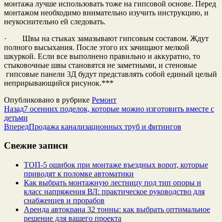
монтажа лучше использовать тоже на гипсовой основе. Перед
монтажом необходимо внимательно изучить инструкцию, и
неукоснительно ей следовать.
· Швы на стыках замазывают гипсовым составом. Ждут
полного высыхания. После этого их зачищают мелкой
шкуркой. Если все выполнено правильно и аккуратно, то
стыковочные швы становятся не заметными, и стеновые
гипсовые панели 3Д будут представлять собой единый целый
неприрывающийся рисунок.***
Опубликовано в рубрике
Ремонт
Назад
7 осенних поделок, которые можно изготовить вместе с
детьми
Вперед
Продажа канализационных труб и фитингов
Свежие записи
ТОП-5 ошибок при монтаже въездных ворот, которые
приводят к поломке автоматики
Как выбрать монтажную лестницу под тип опоры и
класс напряжения ВЛ: практическое руководство для
снабженцев и прорабов
Аренда автокрана 32 тонны: как выбрать оптимальное
решение для вашего проекта