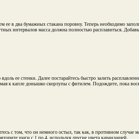
ем ее в два бумажных стакана поровну. Теперь необходимо запо
утных интервалов масса должна полностью расплавиться. Добавьт
вдоль ее стенки. Далее постарайтесь быстро залить расплавленн
мая к капле донышко скорлупы с фитилем. Подождите, пока воск
тесь с том, что он немного остыл, так как, в противном случае
вторите шаги с 1 по 4, используя другие цвета карандашей.