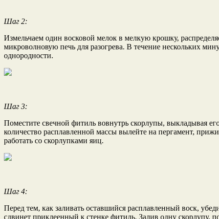
Шаг 2:
Измельчаем один восковой мелок в мелкую крошку, распределя
микроволновую печь для разогрева. В течение нескольких мин
однородности.
Шаг 3:
Поместите свечной фитиль вовнутрь скорлупы, выкладывая его 
количество расплавленной массы вылейте на пергамент, прижи
работать со скорлупками яиц.
Шаг 4:
Перед тем, как заливать оставшийся расплавленный воск, убеди
сдвинет приклеенный к стенке фитиль. Залив одну скорлупу, по