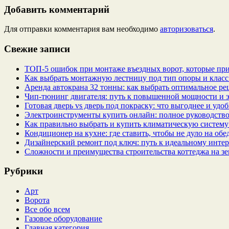
Добавить комментарий
Для отправки комментария вам необходимо
авторизоваться
.
Свежие записи
ТОП-5 ошибок при монтаже въездных ворот, которые при
Как выбрать монтажную лестницу под тип опоры и класс
Аренда автокрана 32 тонны: как выбрать оптимальное ре
Чип‑тюнинг двигателя: путь к повышенной мощности и 
Готовая дверь vs дверь под покраску: что выгоднее и удо
Электроинструменты купить онлайн: полное руководство
Как правильно выбрать и купить климатическую систему 
Кондиционер на кухне: где ставить, чтобы не дуло на об
Дизайнерский ремонт под ключ: путь к идеальному интер
Сложности и преимущества строительства коттеджа на зе
Рубрики
Арт
Ворота
Все обо всем
Газовое оборудование
Главная категория