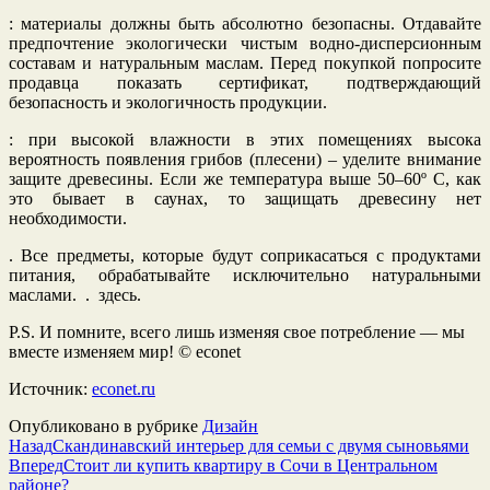
: материалы должны быть абсолютно безопасны. Отдавайте
предпочтение экологически чистым водно-дисперсионным
составам и натуральным маслам. Перед покупкой попросите
продавца показать сертификат, подтверждающий
безопасность и экологичность продукции.
: при высокой влажности в этих помещениях высока
вероятность появления грибов (плесени) – уделите внимание
защите древесины. Если же температура выше 50–60º С, как
это бывает в саунах, то защищать древесину нет
необходимости.
. Все предметы, которые будут соприкасаться с продуктами
питания, обрабатывайте исключительно натуральными
маслами. . здесь.
P.S. И помните, всего лишь изменяя свое потребление — мы
вместе изменяем мир! © econet
Источник:
econet.ru
Опубликовано в рубрике
Дизайн
Назад
Скандинавский интерьер для семьи с двумя сыновьями
Вперед
Стоит ли купить квартиру в Сочи в Центральном
районе?