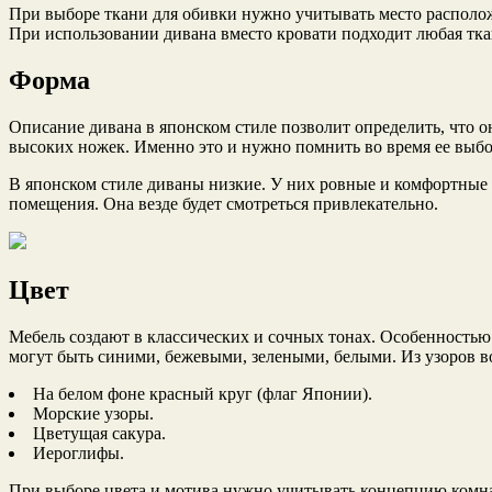
При выборе ткани для обивки нужно учитывать место располож
При использовании дивана вместо кровати подходит любая ткан
Форма
Описание дивана в японском стиле позволит определить, что о
высоких ножек. Именно это и нужно помнить во время ее выбо
В японском стиле диваны низкие. У них ровные и комфортные 
помещения. Она везде будет смотреться привлекательно.
Цвет
Мебель создают в классических и сочных тонах. Особенностью 
могут быть синими, бежевыми, зелеными, белыми. Из узоров в
На белом фоне красный круг (флаг Японии).
Морские узоры.
Цветущая сакура.
Иероглифы.
При выборе цвета и мотива нужно учитывать концепцию комна