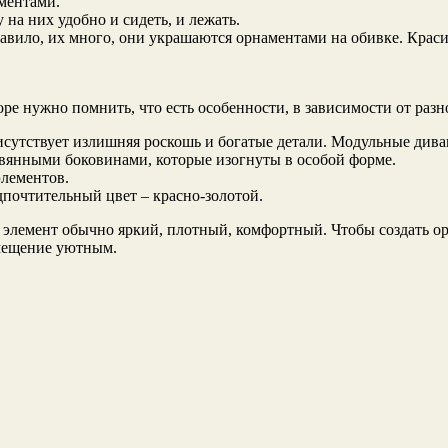
ментами.
а них удобно и сидеть, и лежать.
вило, их много, они украшаются орнаментами на обивке. Краси
е нужно помнить, что есть особенности, в зависимости от разн
исутствует излишняя роскошь и богатые детали. Модульные див
евянными боковинами, которые изогнуты в особой форме.
элементов.
дпочтительный цвет – красно-золотой.
 элемент обычно яркий, плотный, комфортный. Чтобы создать о
омещение уютным.