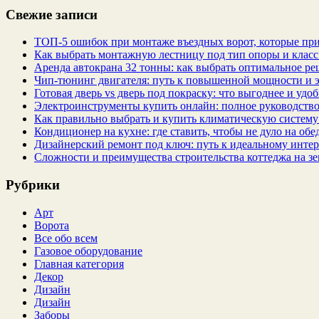
Свежие записи
ТОП-5 ошибок при монтаже въездных ворот, которые при
Как выбрать монтажную лестницу под тип опоры и класс
Аренда автокрана 32 тонны: как выбрать оптимальное ре
Чип‑тюнинг двигателя: путь к повышенной мощности и 
Готовая дверь vs дверь под покраску: что выгоднее и удо
Электроинструменты купить онлайн: полное руководство
Как правильно выбрать и купить климатическую систему 
Кондиционер на кухне: где ставить, чтобы не дуло на об
Дизайнерский ремонт под ключ: путь к идеальному интер
Сложности и преимущества строительства коттеджа на зе
Рубрики
Арт
Ворота
Все обо всем
Газовое оборудование
Главная категория
Декор
Дизайн
Дизайн
Заборы