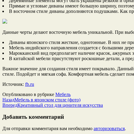
Деревянные элементы могут быть украшены резьбой и орна
Прямые и угловые диваны имеют большую ширину, поэтому н
В восточном стиле диваны дополняются подушками. Как пра
Данные черты делают восточную мебель уникальной. При выбор
Диваны японского стиля жесткие, однотонные. В них не пр
Мебель индийского направления создается с большими дер
Марокканский вид предполагает наличие красок, ажурных 
В китайской мебели присутствуют роскошные детали, а пре
Важное значение для создания стиля имеет покрывало. Данный
стиле. Подойдет и мягкая софа. Комфортная мебель сделает п
Источник:
fb.ru
Опубликовано в рубрике
Мебель
Назад
Мебель в японском стиле (фото)
Вперед
Креативный стол для ценителя искусства
Добавить комментарий
Для отправки комментария вам необходимо
авторизоваться
.