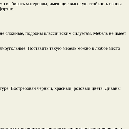
димо выбирать материалы, имеющие высокую стойкость износа.
фортно.
и не сложные, подобны классическим силуэтам. Мебель не имеет
рямоугольные. Поставить такую мебель можно в любое место
итуре. Востребован черный, красный, розовый цвета. Диваны
ринимать во внимание не только личные предпочтения, но и