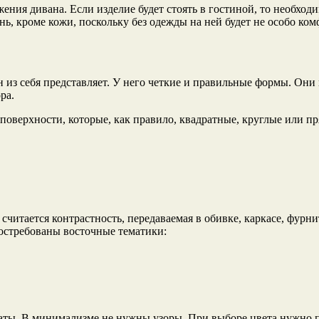
ения дивана. Если изделие будет стоять в гостиной, то необхо
ь, кроме кожи, поскольку без одежды на ней будет не особо ком
н из себя представляет. У него четкие и правильные формы. Он
ра.
поверхности, которые, как правило, квадратные, круглые или п
считается контрастность, передаваемая в обивке, каркасе, фурн
остребованы восточные тематики:
ты. В минимализме не нужны узоры. При выборе цвета нужно п