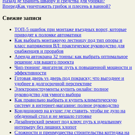
Назад
Где хранить швабру и средства для уборки?
Вперед
Как уничтожить грибок и плесень в ванной?
Свежие записи
ТОП-5 ошибок при монтаже въездных ворот, которые
приводят к поломке автоматики
Как выбрать монтажную лестницу под тип опоры и
класс напряжения ВЛ: практическое руководство для
снабженцев и прорабов
Аренда автокрана 32 тонны: как выбрать оптимальное
решение для вашего проекта
Чип‑тюнинг двигателя: путь к повышенной мощности и
эффективности
Готовая дверь vs дверь под покраску: что выгоднее и
удобнее в долгосрочной перспективе
Электроинструменты купить онлайн: полное
руководство для умного выбора
Как правильно выбрать и купить климатическую
систему в интернет‑магазине: полное руководство
Кондиционер на кухне: где ставить, чтобы не дуло на
обеденный стол и не мешало готовке
Дизайнерский ремонт под ключ: путь к идеальному
интерьеру без лишних хлопот
Сложности и преимущества строительства коттеджа на