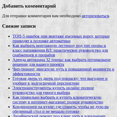
Добавить комментарий
Для отправки комментария вам необходимо
авторизоваться
.
Свежие записи
ТОП-5 ошибок при монтаже въездных ворот, которые
приводят к поломке автоматики
Как выбрать монтажную лестницу под тип опоры и
класс напряжения ВЛ: практическое руководство для
снабженцев и прорабов
Аренда автокрана 32 тонны: как выбрать оптимальное
решение для вашего проекта
Чип‑тюнинг двигателя: путь к повышенной мощности и
эффективности
Готовая дверь vs дверь под покраску: что выгоднее и
удобнее в долгосрочной перспективе
Электроинструменты купить онлайн: полное
руководство для умного выбора
Как правильно выбрать и купить климатическую
систему в интернет‑магазине: полное руководство
Кондиционер на кухне: где ставить, чтобы не дуло на
обеденный стол и не мешало готовке
Дизайнерский ремонт под ключ: путь к идеальному