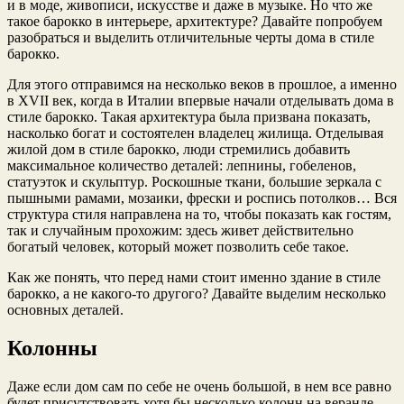
и в моде, живописи, искусстве и даже в музыке. Но что же
такое барокко в интерьере, архитектуре? Давайте попробуем
разобраться и выделить отличительные черты дома в стиле
барокко.
Для этого отправимся на несколько
веков в прошлое, а именно
в XVII век, когда в Италии впервые начали отделывать дома в
стиле барокко. Такая архитектура была призвана показать,
насколько богат и состоятелен владелец жилища. Отделывая
жилой дом в стиле барокко, люди стремились добавить
максимальное количество деталей: лепнины, гобеленов,
статуэток и скульптур. Роскошные ткани, большие зеркала с
пышными рамами, мозаики, фрески и роспись потолков… Вся
структура стиля направлена на то, чтобы показать как гостям,
так и случайным прохожим: здесь живет действительно
богатый человек, который может позволить себе такое.
Как же понять, что перед нами стоит именно здание в стиле
барокко, а не какого-то другого? Давайте выделим несколько
основных деталей.
Колонны
Даже если дом сам по себе не очень большой, в нем все равно
будет присутствовать хотя бы несколько колонн на веранде