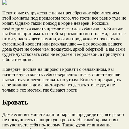
Некоторые супружеские пары пренебрегают оформлением
этой комнаты под предлогом того, что гости все равно туда не
ходят. Однако такой подход в корне неверен. Роскошь
необходимо создавать прежде всего для себя самого. Если же
вы будете принимать гостей за роскошными столами, сидеть с
ними у настоящего камина, а сами продолжите ночевать на
старенькой кровати или раскладушке — вся роскошь вашего
дома будет не более чем показухой, яркой оберткой, а вы сами
будете чувствовать себя не королем и королевой, а прислугой
в богатом доме.
Поверьте, поспав на широкой кровати с балдахином, вы
начнете чувствовать себя совершенно иначе, станете лучше
высыпаться и легче вставать по утрам. Если уж превращать
свое жилище в дом аристократа, то делать это везде, а не
только в тех местах, где бывают гости.
Кровать
Даже если вы живете один и пары не предвидится, все равно
не поскупитесь на широкую кровать. На такой кровати вы
почувствуете себя по-новому. Также уделите внимание