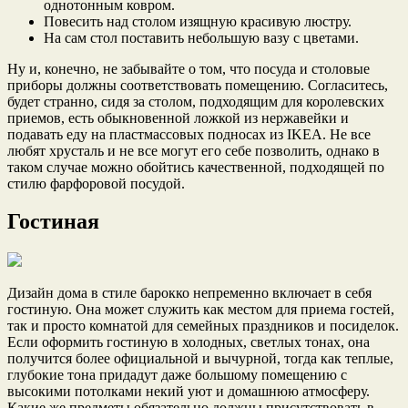
однотонным ковром.
Повесить над столом изящную красивую люстру.
На сам стол поставить небольшую вазу с цветами.
Ну и, конечно, не забывайте о том, что посуда и столовые
приборы должны соответствовать помещению. Согласитесь,
будет странно, сидя за столом, подходящим для королевских
приемов, есть обыкновенной ложкой из нержавейки и
подавать еду на пластмассовых подносах из IKEA. Не все
любят хрусталь и не все могут его себе позволить, однако в
таком случае можно обойтись качественной, подходящей по
стилю фарфоровой посудой.
Гостиная
Дизайн дома в стиле барокко непременно включает в себя
гостиную. Она может служить как местом для приема гостей,
так и просто комнатой для семейных праздников и посиделок.
Если оформить гостиную в холодных, светлых тонах, она
получится более официальной и вычурной, тогда как теплые,
глубокие тона придадут даже большому помещению с
высокими потолками некий уют и домашнюю атмосферу.
Какие же предметы обязательно должны присутствовать в