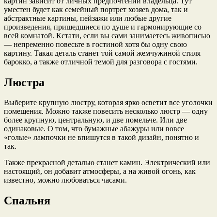
картин зависит от личных предпочтений владельца. Тут
уместен будет как семейный портрет хозяев дома, так и
абстрактные картины, пейзажи или любые другие
произведения, пришедшиеся по душе и гармонирующие со
всей комнатой. Кстати, если вы сами занимаетесь живописью
— непременно повесьте в гостиной хотя бы одну свою
картину. Такая деталь станет той самой жемчужиной стиля
барокко, а также отличной темой для разговора с гостями.
Люстра
Выберите крупную люстру, которая ярко осветит все уголочки
помещения. Можно также повесить несколько люстр — одну
более крупную, центральную, и две помельче. Или две
одинаковые. О том, что бумажные абажуры или вовсе
«голые» лампочки не впишутся в такой дизайн, понятно и
так.
Также прекрасной деталью станет камин. Электрический или
настоящий, он добавит атмосферы, а на живой огонь, как
известно, можно любоваться часами.
Спальня