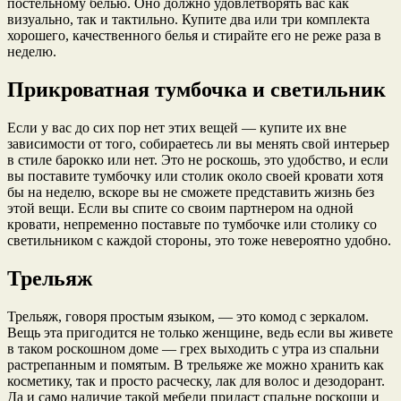
постельному белью. Оно должно удовлетворять вас как
визуально, так и тактильно. Купите два или три комплекта
хорошего, качественного белья и стирайте его не реже раза в
неделю.
Прикроватная тумбочка и светильник
Если у вас до сих пор нет этих вещей — купите их вне
зависимости от того, собираетесь ли вы менять свой интерьер
в стиле барокко или нет. Это не роскошь, это удобство, и если
вы поставите тумбочку или столик около своей кровати хотя
бы на неделю, вскоре вы не сможете представить жизнь без
этой вещи. Если вы спите со своим партнером на одной
кровати, непременно поставьте по тумбочке или столику со
светильником с каждой стороны, это тоже невероятно удобно.
Трельяж
Трельяж, говоря простым языком, — это комод с зеркалом.
Вещь эта пригодится не только женщине, ведь если вы живете
в таком роскошном доме — грех выходить с утра из спальни
растрепанным и помятым. В трельяже же можно хранить как
косметику, так и просто расческу, лак для волос и дезодорант.
Да и само наличие такой мебели придаст спальне роскоши и