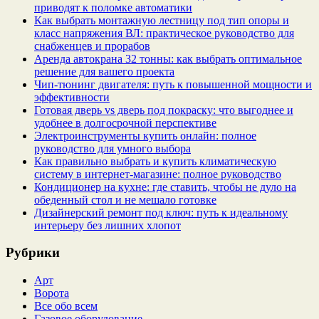
приводят к поломке автоматики
Как выбрать монтажную лестницу под тип опоры и
класс напряжения ВЛ: практическое руководство для
снабженцев и прорабов
Аренда автокрана 32 тонны: как выбрать оптимальное
решение для вашего проекта
Чип‑тюнинг двигателя: путь к повышенной мощности и
эффективности
Готовая дверь vs дверь под покраску: что выгоднее и
удобнее в долгосрочной перспективе
Электроинструменты купить онлайн: полное
руководство для умного выбора
Как правильно выбрать и купить климатическую
систему в интернет‑магазине: полное руководство
Кондиционер на кухне: где ставить, чтобы не дуло на
обеденный стол и не мешало готовке
Дизайнерский ремонт под ключ: путь к идеальному
интерьеру без лишних хлопот
Рубрики
Арт
Ворота
Все обо всем
Газовое оборудование