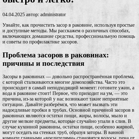
04.04.2025
автор:
administrator
Узнайте, как прочистить засор в раковине, используя простые
и доступные методы. Мы расскажем о различных способах,
включающих домашние средства, профессиональную помощь
и советы по профилактике засоров.
Проблема засоров в раковинах:
причины и последствия
Засоры в раковинах — довольно распространённая проблема,
с которой сталкиваются многие домохозяйства. Часто это
происходит в самый неподходящий момент: готовите ужин, а
вода в раковине стоит! Первое, что приходит на ум, — это
причина, из-за которой у нас возникают такие неприятные
ситуации. Давайте разберёмся, что может вызвать эти
надоедливые пробки в трубах. Основной причиной засоров в
раковинах являются остатки пищи, жиры, волосы, мыло и
другие мелкие предметы, которые случайно упали в слив. В
случае кухонной раковины, остатки пищи, особенно жирной,
могут оседать на стенках труб, образуя заторы. В ванной
комнате главными «вредителями» становятся волосы, пена от