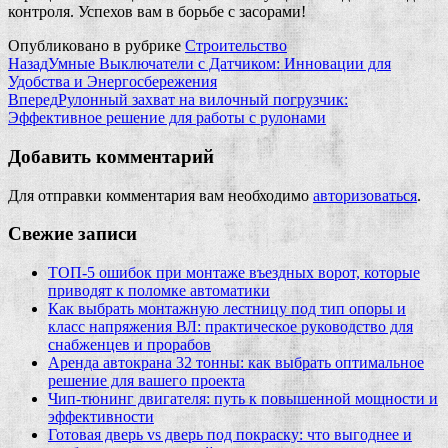
контроля. Успехов вам в борьбе с засорами!
Опубликовано в рубрике
Строительство
Назад
Умные Выключатели с Датчиком: Инновации для
Удобства и Энергосбережения
Вперед
Рулонный захват на вилочный погрузчик:
Эффективное решение для работы с рулонами
Добавить комментарий
Для отправки комментария вам необходимо
авторизоваться
.
Свежие записи
ТОП-5 ошибок при монтаже въездных ворот, которые
приводят к поломке автоматики
Как выбрать монтажную лестницу под тип опоры и
класс напряжения ВЛ: практическое руководство для
снабженцев и прорабов
Аренда автокрана 32 тонны: как выбрать оптимальное
решение для вашего проекта
Чип‑тюнинг двигателя: путь к повышенной мощности и
эффективности
Готовая дверь vs дверь под покраску: что выгоднее и