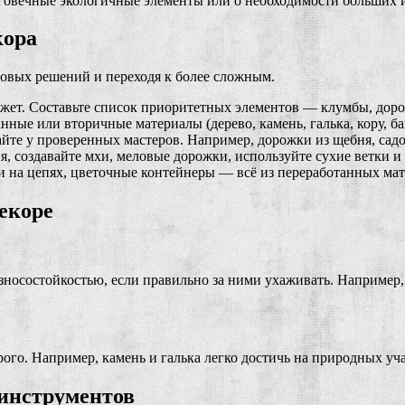
говечные экологичные элементы или о необходимости больших ин
кора
зовых решений и переходя к более сложным.
джет. Составьте список приоритетных элементов — клумбы, доро
нные или вторичные материалы (дерево, камень, галька, кору, ба
вайте у проверенных мастеров. Например, дорожки из щебня, сад
я, создавайте мхи, меловые дорожки, используйте сухие ветки и 
и на цепях, цветочные контейнеры — всё из переработанных мат
екоре
осостойкостью, если правильно за ними ухаживать. Например, 
го. Например, камень и галька легко достичь на природных уч
 инструментов