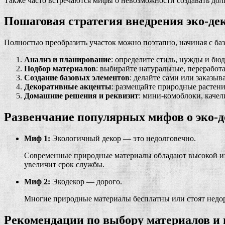
Также часто встречаются мифы о невозможности создавать дол
Пошаговая стратегия внедрения эко-де
Полностью преобразить участок можно поэтапно, начиная с ба
Анализ и планирование
: определите стиль, нужды и бю
Подбор материалов
: выбирайте натуральные, переработа
Создание базовых элементов
: делайте сами или заказы
Декоративные акценты
: размещайте природные растени
Домашние решения и реквизит
: мини-комоблоки, качел
Развенчание популярных мифов о эко-д
Миф 1:
Экологичный декор — это недолговечно.
Современные природные материалы обладают высокой изн
увеличит срок службы.
Миф 2:
Экодекор — дорого.
Многие природные материалы бесплатны или стоят недоро
Рекомендации по выбору материалов и