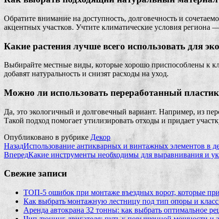
Обратите внимание на доступность, долговечность и сочетае
акцентных участков. Учтите климатические условия региона —
Какие растения лучше всего использовать для эк
Выбирайте местные виды, которые хорошо приспособлены к кл
добавят натуральность и снизят расходы на уход.
Можно ли использовать переработанный пластик 
Да, это экологичный и долговечный вариант. Например, из пе
Такой подход помогает утилизировать отходы и придает участ
Опубликовано в рубрике
Декор
Назад
Использование антикварных и винтажных элементов в 
Вперед
Какие инструменты необходимы для выравнивания и ук
Свежие записи
ТОП-5 ошибок при монтаже въездных ворот, которые при
Как выбрать монтажную лестницу под тип опоры и класс
Аренда автокрана 32 тонны: как выбрать оптимальное ре
Чип‑тюнинг двигателя: путь к повышенной мощности и 