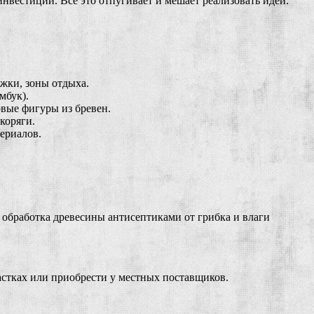
вестиций. Всё это отпугивает и мешает реализовать идеи.
жки, зоны отдыха.
мбук).
овые фигуры из бревен.
коряги.
ериалов.
обработка древесины антисептиками от грибка и влаги
астках или приобрести у местных поставщиков.