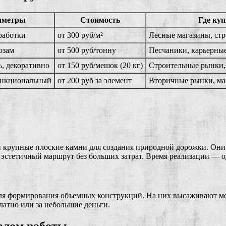
аметры
Стоимость
Где куп
работки
от 300 руб/м²
Лесные магазины, ст
озам
от 500 руб/тонну
Песчаники, карьерны
ь, декоративно
от 150 руб/мешок (20 кг)
Строительные рынки,
ункциональный
от 200 руб за элемент
Вторичные рынки, ма
 и крупные плоские камни для создания природной дорожки. Он
 эстетичный маршрут без больших затрат. Время реализации — о
ля формирования объемных конструкций. На них высаживают мес
латно или за небольшие деньги.
чалом работы