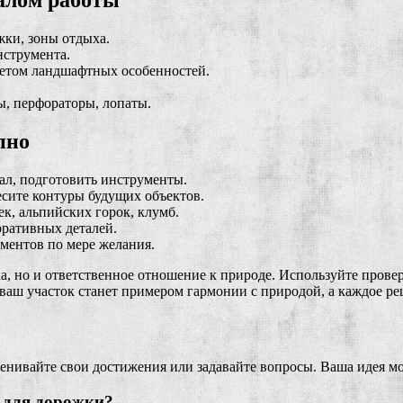
ки, зоны отдыха.
струмента.
четом ландшафтных особенностей.
ы, перфораторы, лопаты.
пно
ал, подготовить инструменты.
сите контуры будущих объектов.
к, альпийских горок, клумб.
оративных деталей.
ментов по мере желания.
ка, но и ответственное отношение к природе. Используйте прове
 ваш участок станет примером гармонии с природой, а каждое р
ценивайте свои достижения или задавайте вопросы. Ваша идея м
 для дорожки?