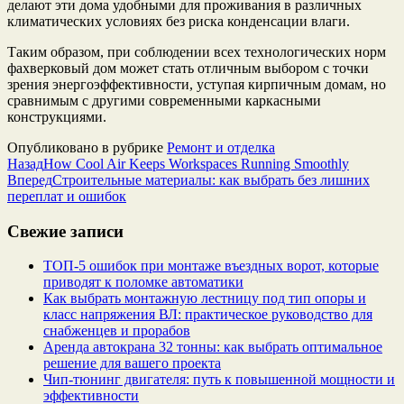
делают эти дома удобными для проживания в различных
климатических условиях без риска конденсации влаги.
Таким образом, при соблюдении всех технологических норм
фахверковый дом может стать отличным выбором с точки
зрения энергоэффективности, уступая кирпичным домам, но
сравнимым с другими современными каркасными
конструкциями.
Опубликовано в рубрике
Ремонт и отделка
Назад
How Cool Air Keeps Workspaces Running Smoothly
Вперед
Строительные материалы: как выбрать без лишних
переплат и ошибок
Свежие записи
ТОП-5 ошибок при монтаже въездных ворот, которые
приводят к поломке автоматики
Как выбрать монтажную лестницу под тип опоры и
класс напряжения ВЛ: практическое руководство для
снабженцев и прорабов
Аренда автокрана 32 тонны: как выбрать оптимальное
решение для вашего проекта
Чип‑тюнинг двигателя: путь к повышенной мощности и
эффективности