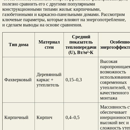
полезно сравнить его с другими популярными
конструкционными типами жилья: кирпичными,
газобетонными и каркасно-панельными домами. Рассмотрим
ключевые параметры, которые влияют на энергопотребление,
и сделаем выводы на основе сравнения.
Средний
Материал
показатель
Особенно
Тип дома
стен
теплопередачи
энергоэффект
(U), Вт/м²·К
Высокая
паропроницаем
возможность
Деревянный
использования
Фахверковый
каркас +
0,15–0,3
современных
утеплитель
утеплителей, т
качественного
монтажа
Массивность с
обеспечивает
Кирпичный
Кирпич
0,4–0,5
инерционность
высокий вес и
сложность уте