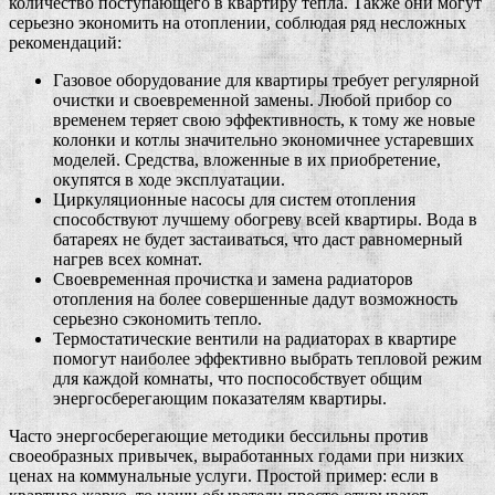
количество поступающего в квартиру тепла. Также они могут
серьезно экономить на отоплении, соблюдая ряд несложных
рекомендаций:
Газовое оборудование для квартиры требует регулярной
очистки и своевременной замены. Любой прибор со
временем теряет свою эффективность, к тому же новые
колонки и котлы значительно экономичнее устаревших
моделей. Средства, вложенные в их приобретение,
окупятся в ходе эксплуатации.
Циркуляционные насосы для систем отопления
способствуют лучшему обогреву всей квартиры. Вода в
батареях не будет застаиваться, что даст равномерный
нагрев всех комнат.
Своевременная прочистка и замена радиаторов
отопления на более совершенные дадут возможность
серьезно сэкономить тепло.
Термостатические вентили на радиаторах в квартире
помогут наиболее эффективно выбрать тепловой режим
для каждой комнаты, что поспособствует общим
энергосберегающим показателям квартиры.
Часто энергосберегающие методики бессильны против
своеобразных привычек, выработанных годами при низких
ценах на коммунальные услуги. Простой пример: если в