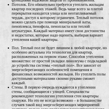
функциями надежной защиты от проникновения.
Потолок. Его обязательно требуется утеплить жильцам
квартир последних этажей. Ведь чаще всего за плитой
перекрытия находится улица или неотапливаемый
чердак, доступ к которому ограничен. Теплый потолок
можно сделать при помощи минеральной ваты,
пеноплекса, пенофола, пенопласта или теплой
штукатурки. Каждый материал имеет свои достоинства
и недостатки, которые надо оценить, выбирая вариант
утепления вашей квартиры.
Пол. Теплый пол не будет лишним в любой квартире, но
особенно актуальна эта технология для квартир,
расположенных на первом этаже. Способов утепления
множество: от простой укладки линолеума с подкладкой
до устройства системы «теплый пол». Все зависит от
энергосберегающих особенностей помещения и
финансовых возможностей жильцов. Но утеплить полы
доступными материалами своими руками сможет
каждый.
Стены. В первую очередь нуждаются в утеплении
стены, сообщающиеся с улицей. Специалисты
рекомендуют технологию утепления стен квартиры
снаружи. Но это не всегда возможно – в большинстве
случаев такой вид энергосберегающих мероприятий