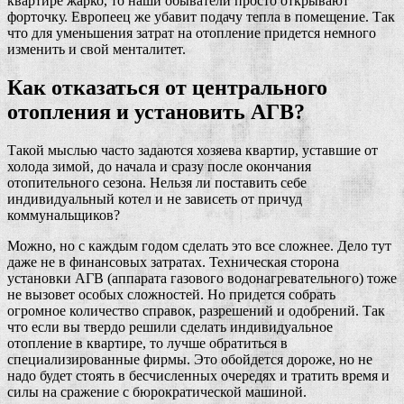
квартире жарко, то наши обыватели просто открывают
форточку. Европеец же убавит подачу тепла в помещение. Так
что для уменьшения затрат на отопление придется немного
изменить и свой менталитет.
Как отказаться от центрального
отопления и установить АГВ?
Такой мыслью часто задаются хозяева квартир, уставшие от
холода зимой, до начала и сразу после окончания
отопительного сезона. Нельзя ли поставить себе
индивидуальный котел и не зависеть от причуд
коммунальщиков?
Можно, но с каждым годом сделать это все сложнее. Дело тут
даже не в финансовых затратах. Техническая сторона
установки АГВ (аппарата газового водонагревательного) тоже
не вызовет особых сложностей. Но придется собрать
огромное количество справок, разрешений и одобрений. Так
что если вы твердо решили сделать индивидуальное
отопление в квартире, то лучше обратиться в
специализированные фирмы. Это обойдется дороже, но не
надо будет стоять в бесчисленных очередях и тратить время и
силы на сражение с бюрократической машиной.