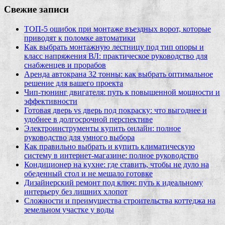
Свежие записи
ТОП-5 ошибок при монтаже въездных ворот, которые
приводят к поломке автоматики
Как выбрать монтажную лестницу под тип опоры и
класс напряжения ВЛ: практическое руководство для
снабженцев и прорабов
Аренда автокрана 32 тонны: как выбрать оптимальное
решение для вашего проекта
Чип‑тюнинг двигателя: путь к повышенной мощности и
эффективности
Готовая дверь vs дверь под покраску: что выгоднее и
удобнее в долгосрочной перспективе
Электроинструменты купить онлайн: полное
руководство для умного выбора
Как правильно выбрать и купить климатическую
систему в интернет‑магазине: полное руководство
Кондиционер на кухне: где ставить, чтобы не дуло на
обеденный стол и не мешало готовке
Дизайнерский ремонт под ключ: путь к идеальному
интерьеру без лишних хлопот
Сложности и преимущества строительства коттеджа на
земельном участке у воды