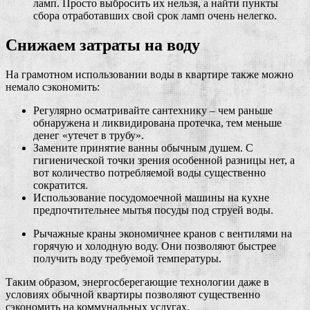
ламп. Просто выбросить их нельзя, а найти пункты
сбора отработавших свой срок ламп очень нелегко.
Снижаем затраты на воду
На грамотном использовании воды в квартире также можно
немало сэкономить:
Регулярно осматривайте сантехнику – чем раньше
обнаружена и ликвидирована протечка, тем меньше
денег «утечет в трубу».
Замените принятие ванны обычным душем. С
гигиенической точки зрения особенной разницы нет, а
вот количество потребляемой воды существенно
сократится.
Использование посудомоечной машины на кухне
предпочтительнее мытья посуды под струей воды.
Рычажные краны экономичнее кранов с вентилями на
горячую и холодную воду. Они позволяют быстрее
получить воду требуемой температуры.
Таким образом, энергосберегающие технологии даже в
условиях обычной квартиры позволяют существенно
сэкономить на коммунальных услугах.