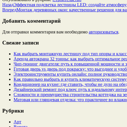
Назад
Эффектная подсветка лестницы LED: создайте атмосферу 
Вперед
Монтаж деревянных окон: качественные решения для в
Добавить комментарий
Для отправки комментария вам необходимо
авторизоваться
.
Свежие записи
Как выбрать монтажную лестницу под тип опоры и класс
Аренда автокрана 32 тонны: как выбрать оптимальное ре
Чип‑тюнинг двигателя: путь к повышенной мощности и 
Готовая дверь vs дверь под покраску: что выгоднее и удо
Электроинструменты купить онлайн: полное руководство
Как правильно выбрать и купить климатическую систему 
Кондиционер на кухне: где ставить, чтобы не дуло на об
Дизайнерский ремонт под ключ: путь к идеальному интер
Сложности и преимущества строительства коттеджа на зе
Матовая или глянцевая отделка: что практичнее во влажн
Рубрики
Арт
Ворота