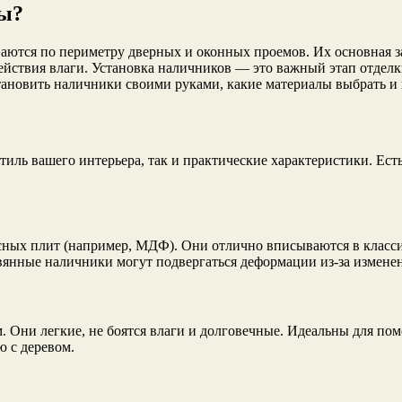
ны?
ются по периметру дверных и оконных проемов. Их основная зад
ействия влаги. Установка наличников — это важный этап отдел
становить наличники своими руками, какие материалы выбрать и 
иль вашего интерьера, так и практические характеристики. Ест
сных плит (например, МДФ). Они отлично вписываются в классич
вянные наличники могут подвергаться деформации из-за измене
Они легкие, не боятся влаги и долговечные. Идеальны для пом
ю с деревом.