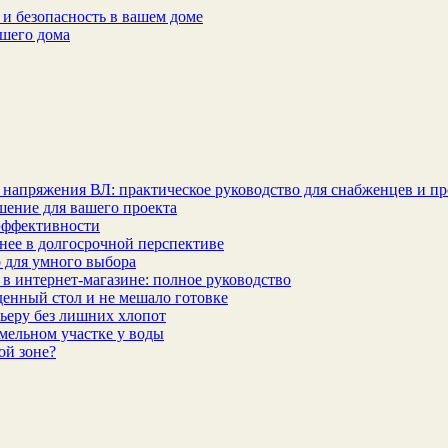
и безопасность в вашем доме
ашего дома
 напряжения ВЛ: практическое руководство для снабженцев и п
шение для вашего проекта
эффективности
бнее в долгосрочной перспективе
 для умного выбора
в интернет‑магазине: полное руководство
еденный стол и не мешало готовке
ьеру без лишних хлопот
мельном участке у воды
ой зоне?