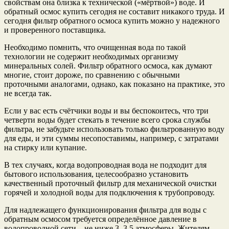
свойствам она близка к технической («мёртвой») воде. И
обратный осмос купить сегодня не составит никакого труда. И
сегодня фильтр обратного осмоса купить можно у надежного
и проверенного поставщика.
Необходимо помнить, что очищенная вода по такой
технологии не содержит необходимых организму
минеральных солей. Фильтр обратного осмоса, как думают
многие, стоит дороже, по сравнению с обычными
проточными аналогами, однако, как показано на практике, это
не всегда так.
Если у вас есть счётчики воды и вы беспокоитесь, что три
четверти воды будет стекать в течение всего срока службы
фильтра, не забудьте использовать только фильтрованную воду
для еды, и эти суммы несопоставимы, например, с затратами
на стирку или купание.
В тех случаях, когда водопроводная вода не подходит для
бытового использования, целесообразно установить
качественный проточный фильтр для механической очистки
горячей и холодной воды для подключения к трубопроводу.
Для надлежащего функционирования фильтра для воды с
обратным осмосом требуется определённое давление в
водопроводной сети – не ниже 3–3,5 атмосферы. Жителям