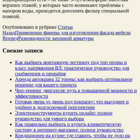
верхних этажей, у которых часто возникают проблемы с
напором воды, приходится дополнять фильтр специальной
помпой.
Опубликовано в рубрике
Статьи
Назад
Применение фанеры для изготовления фасада мебели
Вперед
Разновидности запорной арматуры
Свежие записи
Как выбрать монтажную лестницу под тип опоры и
класс напряжения ВЛ: практическое руководство для
снабженцев и прорабов
Аренда автокрана 32 тонны: как выбрать оптимальное
решение для вашего проекта
Чип‑тюнинг двигателя: путь к повышенной мощности и
эффективности
Готовая дверь vs дверь под покраску: что выгоднее и
удобнее в долгосрочной перспективе
Электроинструменты купить онлайн: полное
руководство для умного выбора
Как правильно выбрать и купить климатическую
систему в интернет‑магазине: полное руководство
Кондиционер на кухне: где ставить, чтобы не дуло на