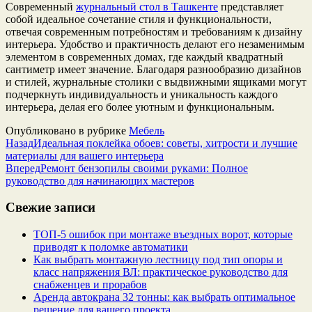
Современный
журнальный стол в Ташкенте
представляет
собой идеальное сочетание стиля и функциональности,
отвечая современным потребностям и требованиям к дизайну
интерьера. Удобство и практичность делают его незаменимым
элементом в современных домах, где каждый квадратный
сантиметр имеет значение. Благодаря разнообразию дизайнов
и стилей, журнальные столики с выдвижными ящиками могут
подчеркнуть индивидуальность и уникальность каждого
интерьера, делая его более уютным и функциональным.
Опубликовано в рубрике
Мебель
Назад
Идеальная поклейка обоев: советы, хитрости и лучшие
материалы для вашего интерьера
Вперед
Ремонт бензопилы своими руками: Полное
руководство для начинающих мастеров
Свежие записи
ТОП-5 ошибок при монтаже въездных ворот, которые
приводят к поломке автоматики
Как выбрать монтажную лестницу под тип опоры и
класс напряжения ВЛ: практическое руководство для
снабженцев и прорабов
Аренда автокрана 32 тонны: как выбрать оптимальное
решение для вашего проекта