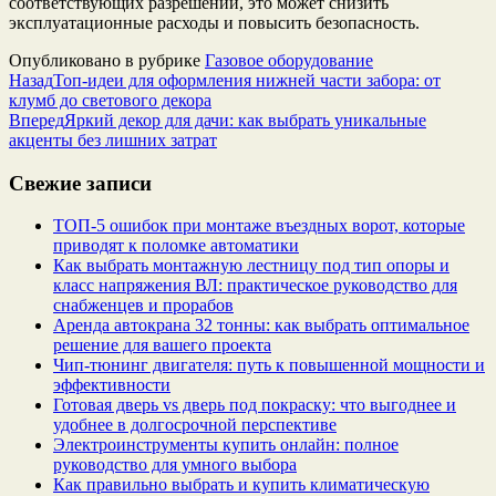
соответствующих разрешений, это может снизить
эксплуатационные расходы и повысить безопасность.
Опубликовано в рубрике
Газовое оборудование
Назад
Топ-идеи для оформления нижней части забора: от
клумб до светового декора
Вперед
Яркий декор для дачи: как выбрать уникальные
акценты без лишних затрат
Свежие записи
ТОП-5 ошибок при монтаже въездных ворот, которые
приводят к поломке автоматики
Как выбрать монтажную лестницу под тип опоры и
класс напряжения ВЛ: практическое руководство для
снабженцев и прорабов
Аренда автокрана 32 тонны: как выбрать оптимальное
решение для вашего проекта
Чип‑тюнинг двигателя: путь к повышенной мощности и
эффективности
Готовая дверь vs дверь под покраску: что выгоднее и
удобнее в долгосрочной перспективе
Электроинструменты купить онлайн: полное
руководство для умного выбора
Как правильно выбрать и купить климатическую