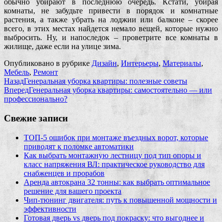
обычно убирают в последнюю очередь. Кстати, убирая
комнаты, не забудьте привести в порядок и комнатные
растения, а также убрать на лоджии или балконе – скорее
всего, в этих местах найдется немало вещей, которые нужно
выбросить. Ну, и напоследок – проветрите все комнаты в
жилище, даже если на улице зима.
Опубликовано в рубрике
Дизайн
,
Интерьеры
,
Материалы
,
Мебель
,
Ремонт
Назад
Генеральная уборка квартиры: полезные советы
Вперед
Генеральная уборка квартиры: самостоятельно — или
профессионально?
Свежие записи
ТОП-5 ошибок при монтаже въездных ворот, которые
приводят к поломке автоматики
Как выбрать монтажную лестницу под тип опоры и
класс напряжения ВЛ: практическое руководство для
снабженцев и прорабов
Аренда автокрана 32 тонны: как выбрать оптимальное
решение для вашего проекта
Чип‑тюнинг двигателя: путь к повышенной мощности и
эффективности
Готовая дверь vs дверь под покраску: что выгоднее и