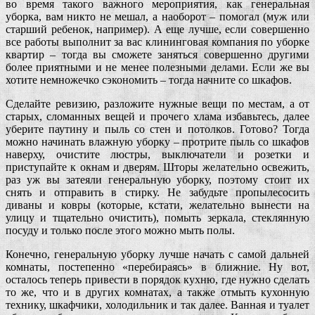
во время такого важного мероприятия, как генеральная
уборка, вам никто не мешал, а наоборот – помогал (муж или
старший ребенок, например). А еще лучше, если совершенно
все работы выполнит за вас клининговая компания по уборке
квартир – тогда вы сможете заняться совершенно другими
более приятными и не менее полезными делами. Если же вы
хотите немножечко сэкономить – тогда начните со шкафов.
Сделайте ревизию, разложите нужные вещи по местам, а от
старых, сломанных вещей и прочего хлама избавьтесь, далее
уберите паутину и пыль со стен и потолков. Готово? Тогда
можно начинать влажную уборку – протрите пыль со шкафов
наверху, очистите люстры, выключатели и розетки и
приступайте к окнам и дверям. Шторы желательно освежить,
раз уж вы затеяли генеральную уборку, поэтому стоит их
снять и отправить в стирку. Не забудьте пропылесосить
диваны и ковры (которые, кстати, желательно вынести на
улицу и тщательно очистить), помыть зеркала, стеклянную
посуду и только после этого можно мыть полы.
Конечно, генеральную уборку лучше начать с самой дальней
комнаты, постепенно «перебираясь» в ближние. Ну вот,
осталось теперь привести в порядок кухню, где нужно сделать
то же, что и в других комнатах, а также отмыть кухонную
технику, шкафчики, холодильник и так далее. Ванная и туалет