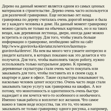
Дерево на данный момент является одним из самых ценных
материалов в строительстве. Дерево очень часто используется
для различной гравировки. Еще несколько лет назад
гравировка по дереву считалась очень дорогой вещью и была
не у каждого человека в доме. На данный момент гравировку
можно сделать не только на обычных картинах, но и на таких
вещах, как деревянная лестница, двери, иногда даже можно
встретить и скульптуру. Для того, чтобы узнать больше
информации о гравировке, необходимо зайти на сайт
http://www.gravirovka-klaviatur.ru/services/lazernaya-
gravirovka/dereve/. На нем вы много чего узнаете интересно и
увидите каталоги, в которых показано как это делается и что
получатся. Для того, чтобы выполнять такую роботу, нужно
использовать только натуральное дерево. К примеру,
деревянные скульптуры стали очень часто покупать или
заказывать для того, чтобы поставить их в своем саду, в
квартире и даже в офисе. Такие скульптуры показывают то,
насколько человек ценит искусство. Очень часто люди стали
заказывать такую услугу как гравировка на шкафах. А все
потому, что монотонность и однотипность очень быстро
надоедает и им хочется чего-то особенного и необычного.
Именно такая работа и воплотит все желания. Что самое
важно в таком виде искусства, так это то, что можно
заказывать не только гравировку одного рисунка, а например,