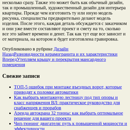
несколько сразу. Также это может быть как обычный дизайн,
так и промышленный, художественный дизайн для интерьера
квартиры. Прежде чем изготовить ту или иную модель
рисунка, специалисты предварительно делают модель
изделия. После этого, каждая деталь обсуждается с заказчиком
и они уже вместе составляют проект и смету на то, сколько
все это займет времени и денег. Так как тут еще все зависит и
от материала, на котором и будет изготовлена гравировка.
Опубликовано в рубрике
Дизайн
Назад
Разновидности керамогранита и их характеристики
Вперед
Утепляем крышу и перекрытия мансардного
помещения
Свежие записи
ТОП-5 ошибок при монтаже въездных ворот, которые
приводят к поломке автоматики
Как выбрать монтажную лестницу под тип опоры и
класс напряжения ВЛ: практическое руководство для
снабженцев и прорабов
Аренда автокрана 32 тонны: как выбрать оптимальное
решение для вашего проекта
Чип‑тюнинг двигателя: путь к повышенной мощности и
эффективности