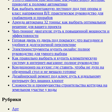
приводят к поломке автоматики
Как выбрать монтажную лестницу под тип опоры и
класс напряжения ВЛ: практическое руководство для
снабженцев и прорабов
Аренда автокрана 32 тонны: как выбрать оптимальное
решение для вашего проекта
Чип‑тюнинг двигателя: путь к повышенной мощности и
эффективности
Готовая дверь vs дверь под покраску: что выгоднее и
удобнее в долгосрочной перспективе
Электроинструменты купить онлайн: полное
руководство для умного выбора
Как правильно выбрать и купить климатическую
систему в интернет‑магазине: полное руководство
Кондиционер на кухне: где ставить, чтобы не дуло на
обеденный стол и не мешало готовке
Дизайнерский ремонт под ключ: путь к идеальному
интерьеру без лишних хлопот
Сложности и преимущества строительства коттеджа на
земельном участке у воды
Рубрики
Арт