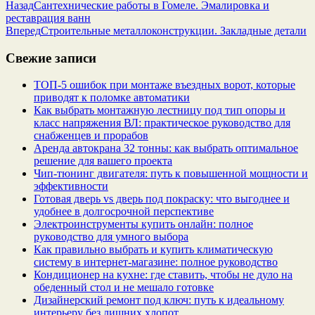
Назад
Сантехнические работы в Гомеле. Эмалировка и
реставрация ванн
Вперед
Строительные металлоконструкции. Закладные детали
Свежие записи
ТОП-5 ошибок при монтаже въездных ворот, которые
приводят к поломке автоматики
Как выбрать монтажную лестницу под тип опоры и
класс напряжения ВЛ: практическое руководство для
снабженцев и прорабов
Аренда автокрана 32 тонны: как выбрать оптимальное
решение для вашего проекта
Чип‑тюнинг двигателя: путь к повышенной мощности и
эффективности
Готовая дверь vs дверь под покраску: что выгоднее и
удобнее в долгосрочной перспективе
Электроинструменты купить онлайн: полное
руководство для умного выбора
Как правильно выбрать и купить климатическую
систему в интернет‑магазине: полное руководство
Кондиционер на кухне: где ставить, чтобы не дуло на
обеденный стол и не мешало готовке
Дизайнерский ремонт под ключ: путь к идеальному
интерьеру без лишних хлопот