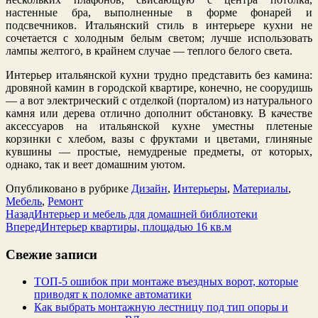
настенные бра, выполненные в форме фонарей и
подсвечников. Итальянский стиль в интерьере кухни не
сочетается с холодным белым светом; лучше использовать
лампы желтого, в крайнем случае — теплого белого света.
Интерьер итальянской кухни трудно представить без камина:
дровяной камин в городской квартире, конечно, не соорудишь
— а вот электрический с отделкой (порталом) из натурального
камня или дерева отлично дополнит обстановку. В качестве
аксессуаров на итальянской кухне уместны плетеные
корзинки с хлебом, вазы с фруктами и цветами, глиняные
кувшины — простые, немудреные предметы, от которых,
однако, так и веет домашним уютом.
Опубликовано в рубрике
Дизайн
,
Интерьеры
,
Материалы
,
Мебель
,
Ремонт
Назад
Интерьер и мебель для домашней библиотеки
Вперед
Интерьер квартиры, площадью 16 кв.м
Свежие записи
ТОП-5 ошибок при монтаже въездных ворот, которые
приводят к поломке автоматики
Как выбрать монтажную лестницу под тип опоры и