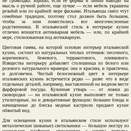
не громоздко; хорошо, если ее формы и линии наводят на
мысль о ручной работе, еще лучше — если мебель украшена
резьбой или по крайней мере фасками. Итальянцы свято чтут
семейные традиции, поэтому стол должен быть большим,
чтобы за ним поместились все многочисленные
родственники. В итальянский стиль в интерьере кухни
отлично впишется антикварная мебель — или, по крайней
мере, стилизованная под антикварную.
Цветовая гамма, на которой основан интерьер итальянской
кухни, состоит из натуральных теплых оттенков: песочного,
коричневого, бежевого, терракотового, оливкового.
Изящества интерьеру добавляет столешница из белого или
розового натурального мрамора: она и красива, и практична,
и долговечна. Чистый белоснежный цвет в интерьере
итальянских кухонь встречается редко — разве что в виде
отдельных деталей, например, выставленной на видном месте
фарфоровой посуды. Кухонная утварь — от ложки до
сковородки — на итальянской кухне выполняет не только
утилитарные, но и декоративные функции: большие блюда и
начищенные до блеска медные кастрюли придают кухне
обжитый вид.
Для освещения кухни в итальянском стиле используют
металлические (кованые) светильники — большую люстру из
нескольких плафонов, свисающую с центра потолка,