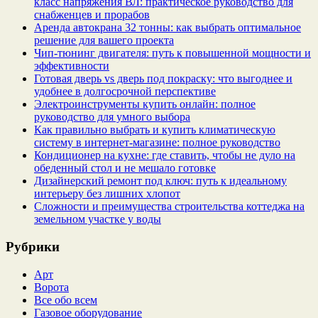
класс напряжения ВЛ: практическое руководство для
снабженцев и прорабов
Аренда автокрана 32 тонны: как выбрать оптимальное
решение для вашего проекта
Чип‑тюнинг двигателя: путь к повышенной мощности и
эффективности
Готовая дверь vs дверь под покраску: что выгоднее и
удобнее в долгосрочной перспективе
Электроинструменты купить онлайн: полное
руководство для умного выбора
Как правильно выбрать и купить климатическую
систему в интернет‑магазине: полное руководство
Кондиционер на кухне: где ставить, чтобы не дуло на
обеденный стол и не мешало готовке
Дизайнерский ремонт под ключ: путь к идеальному
интерьеру без лишних хлопот
Сложности и преимущества строительства коттеджа на
земельном участке у воды
Рубрики
Арт
Ворота
Все обо всем
Газовое оборудование