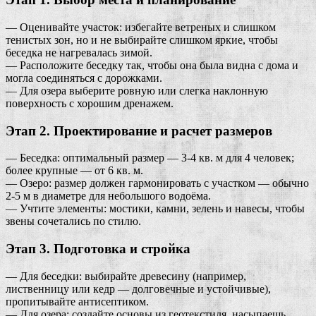
— Оценивайте участок: избегайте ветреных и слишком
тенистых зон, но и не выбирайте слишком яркие, чтобы
беседка не нагревалась зимой.
— Расположите беседку так, чтобы она была видна с дома и
могла соединяться с дорожками.
— Для озера выберите ровную или слегка наклонную
поверхность с хорошим дренажем.
Этап 2. Проектирование и расчет размеров
— Беседка: оптимальный размер — 3-4 кв. м для 4 человек;
более крупные — от 6 кв. м.
— Озеро: размер должен гармонировать с участком — обычно
2-5 м в диаметре для небольшого водоёма.
— Учтите элементы: мостики, камни, зелень и навесы, чтобы
звены сочетались по стилю.
Этап 3. Подготовка и стройка
— Для беседки: выбирайте древесину (например,
лиственницу или кедр — долговечные и устойчивые),
пропитывайте антисептиком.
— Для озера: создайте основы из геотекстиля, насыпаешь