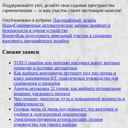
Поддерживайте уют, делайте свои садовые пространства
гармоничными — и ваш участок станет настоящим оазисом!
Опубликовано в рубрике
Ландшафтный дизайн
Назад
Современные автоматические заборы: комфорт и
безопасность в одном устройстве
Вперед
Как подготовить земельный участок к созданию
красивого ландшафтного дизайна
Свежие записи
ТОП-5 ошибок при монтаже въездных ворот, которые
приводят к поломке автоматики
Как выбрать монтажную лестницу под тип опоры и
класс напряжения ВЛ: практическое руководство для
снабженцев и прорабов
Аренда автокрана 32 тонны: как выбрать оптимальное
решение для вашего проекта
Чип‑тюнинг двигателя: путь к повышенной мощности и
эффективности
Готовая дверь vs дверь под покраску: что выгоднее и
удобнее в долгосрочной перспективе
Электроинструменты купить онлайн: полное
руководство для умного выбора