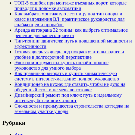
ТОП-5 ошибок при монтаже въездных ворот, которые
приводят к поломке автоматики
Как выбрать монтажную лестницу под тип опоры и
класс напряжения ВЛ: практическое руководство для
снабженцев и прорабов
Аренда автокрана 32 тонны: как выбрать оптимальное
решение для вашего проекта
Чип‑тюнинг двигателя: путь к повышенной мощности и
эффективности
Готовая дверь vs дверь под покраску: что выгоднее и
удобнее в долгосрочной перспективе
Электроинструменты купить онлайн: полное
руководство для умного выбора
Как правильно выбрать и купить климатическую
систему в интернет‑магазине: полное руководство
Кондиционер на кухне: где ставить, чтобы не дуло на
обеденный стол и не мешало готовке
Дизайнерский ремонт под ключ: путь к идеальному
интерьеру без лишних хлопот
Сложности и преимущества строительства коттеджа на
земельном участке у воды
Рубрики
Арт