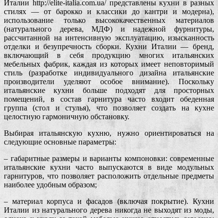
Италии http://elite-italia.com.ua/ представлены кухни в разных
стилях — от барокко и классики до кантри и модерна),
использование только высококачественных материалов
(натурального дерева, МДФ) и надежной фурнитуры,
рассчитанной на интенсивную эксплуатацию, изысканность
отделки и безупречность сборки. Кухни Италии — бренд,
включающий в себя продукцию многих итальянских
мебельных фабрик, каждая из которых имеет неповторимый
стиль (разработке индивидуального дизайна итальянские
производители уделяют особое внимание). Поскольку
итальянские кухни больше подходят для просторных
помещений, в состав гарнитура часто входит обеденная
группа (стол и стулья), что позволяет создать на кухне
целостную гармоничную обстановку.
Выбирая итальянскую кухню, нужно ориентироваться на
следующие основные параметры:
– габаритные размеры и варианты компоновки: современные
итальянские кухни часто выпускаются в виде модульных
гарнитуров, что позволяет расположить отдельные предметы
наиболее удобным образом;
– материал корпуса и фасадов (включая покрытие). Кухни
Италии из натурального дерева никогда не выходят из моды,