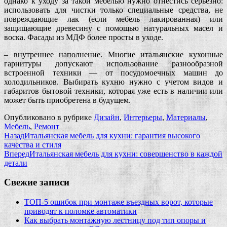
однако к уходу за такой мебелью нужно отнестись серьезно:
использовать для чистки только специальные средства, не
повреждающие лак (если мебель лакированная) или
защищающие древесину с помощью натуральных масел и
воска. Фасады из МДФ более просты в уходе.
– внутреннее наполнение. Многие итальянские кухонные
гарнитуры допускают использование разнообразной
встроенной техники — от посудомоечных машин до
холодильников. Выбирать кухню нужно с учетом видов и
габаритов бытовой техники, которая уже есть в наличии или
может быть приобретена в будущем.
Опубликовано в рубрике
Дизайн
,
Интерьеры
,
Материалы
,
Мебель
,
Ремонт
Назад
Итальянская мебель для кухни: гарантия высокого
качества и стиля
Вперед
Итальянская мебель для кухни: совершенство в каждой
детали
Свежие записи
ТОП-5 ошибок при монтаже въездных ворот, которые
приводят к поломке автоматики
Как выбрать монтажную лестницу под тип опоры и