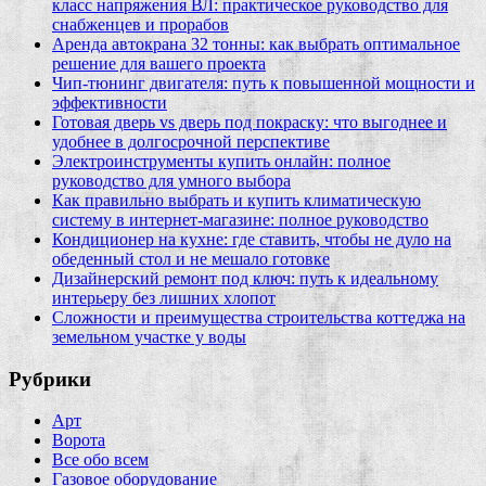
класс напряжения ВЛ: практическое руководство для
снабженцев и прорабов
Аренда автокрана 32 тонны: как выбрать оптимальное
решение для вашего проекта
Чип‑тюнинг двигателя: путь к повышенной мощности и
эффективности
Готовая дверь vs дверь под покраску: что выгоднее и
удобнее в долгосрочной перспективе
Электроинструменты купить онлайн: полное
руководство для умного выбора
Как правильно выбрать и купить климатическую
систему в интернет‑магазине: полное руководство
Кондиционер на кухне: где ставить, чтобы не дуло на
обеденный стол и не мешало готовке
Дизайнерский ремонт под ключ: путь к идеальному
интерьеру без лишних хлопот
Сложности и преимущества строительства коттеджа на
земельном участке у воды
Рубрики
Арт
Ворота
Все обо всем
Газовое оборудование