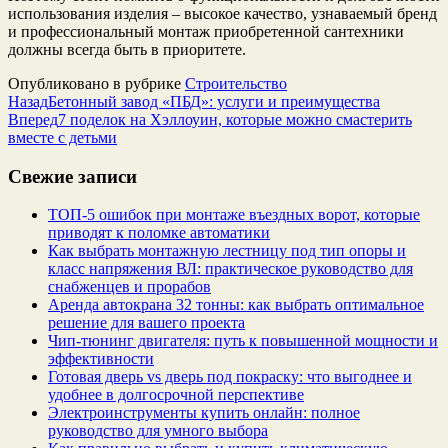
использования изделия – высокое качество, узнаваемый бренд
и профессиональный монтаж приобретенной сантехники
должны всегда быть в приоритете.
Опубликовано в рубрике
Строительство
Назад
Бетонный завод «ПБД»: услуги и преимущества
Вперед
7 поделок на Хэллоуин, которые можно смастерить
вместе с детьми
Свежие записи
ТОП-5 ошибок при монтаже въездных ворот, которые
приводят к поломке автоматики
Как выбрать монтажную лестницу под тип опоры и
класс напряжения ВЛ: практическое руководство для
снабженцев и прорабов
Аренда автокрана 32 тонны: как выбрать оптимальное
решение для вашего проекта
Чип‑тюнинг двигателя: путь к повышенной мощности и
эффективности
Готовая дверь vs дверь под покраску: что выгоднее и
удобнее в долгосрочной перспективе
Электроинструменты купить онлайн: полное
руководство для умного выбора