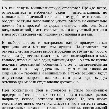
Но как создать минималистскую столовую? Прежде всего,
отправляйтесь в мебельный салон – вместительный, но
компактный обеденный стол, а также удобные и стильные
обеденные стулья залог вашего успеха. Мебель не обязательно
должна быть простой по форме, главное, чтобы она была
визуально легкой, иметь современный и аккуратный дизайн и
в ней отсутствовали «излишние» украшения и детали.
В выборе цветов и материалов важно придерживаться
принципа «чем меньше, тем лучше». На практике это
означает, что вы можете выбрать обеденную группу из любого
материала (древесина, пластик, металл, поликарбонат и т.д.),
главное, чтобы он был один, максимум два. То есть не нужно
покупать деревянный обеденный стол с металлическими
ножками и к нему деревянные стулья с пластиковыми
сиденьями – гармония и минимализм в таком решении будут
отсутствовать напрочь. Тоже касается и цвета – одного, двух
оттенков для мебели будет вполне достаточно.
При оформлении стен в столовой в стиле минимализм
придерживайтесь простых, естественных и светлых цветов,
например, белого, бежевого или серого. Те, кто любят
энергичные цвета, могут использовать их в качестве ярких
декоративных вставок – стильного коврика, оригинальной