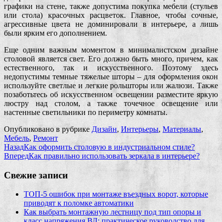
графики на стене, также допустима покупка мебели (стульев
или стола) красочных расцветок. Главное, чтобы сочные,
агрессивные цвета не доминировали в интерьере, а лишь
были ярким его дополнением.
Еще одним важным моментом в минималистском дизайне
столовой является свет. Его должно быть много, причем, как
естественного, так и искусственного. Поэтому здесь
недопустимы темные тяжелые шторы – для оформления окон
используйте светлые и легкие рольшторы или жалюзи. Также
позаботьтесь об искусственном освещении разместите яркую
люстру над столом, а также точечное освещение или
настенные светильники по периметру комнаты.
Опубликовано в рубрике
Дизайн
,
Интерьеры
,
Материалы
,
Мебель
,
Ремонт
Назад
Как оформить столовую в индустриальном стиле?
Вперед
Как правильно использовать зеркала в интерьере?
Свежие записи
ТОП-5 ошибок при монтаже въездных ворот, которые
приводят к поломке автоматики
Как выбрать монтажную лестницу под тип опоры и
класс напряжения ВЛ: практическое руководство для