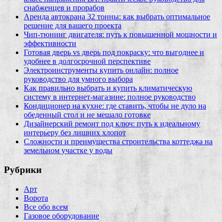
снабженцев и прорабов
Аренда автокрана 32 тонны: как выбрать оптимальное
решение для вашего проекта
Чип‑тюнинг двигателя: путь к повышенной мощности и
эффективности
Готовая дверь vs дверь под покраску: что выгоднее и
удобнее в долгосрочной перспективе
Электроинструменты купить онлайн: полное
руководство для умного выбора
Как правильно выбрать и купить климатическую
систему в интернет‑магазине: полное руководство
Кондиционер на кухне: где ставить, чтобы не дуло на
обеденный стол и не мешало готовке
Дизайнерский ремонт под ключ: путь к идеальному
интерьеру без лишних хлопот
Сложности и преимущества строительства коттеджа на
земельном участке у воды
Рубрики
Арт
Ворота
Все обо всем
Газовое оборудование