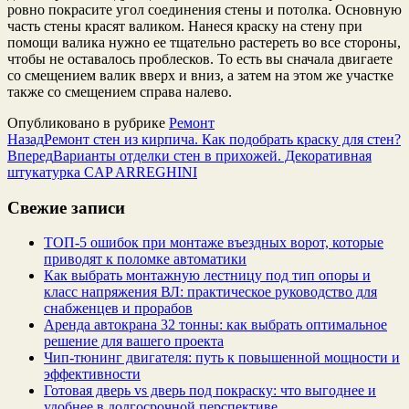
ровно покрасите угол соединения стены и потолка. Основную
часть стены красят валиком. Нанеся краску на стену при
помощи валика нужно ее тщательно растереть во все стороны,
чтобы не оставалось проблесков. То есть вы сначала двигаете
со смещением валик вверх и вниз, а затем на этом же участке
также со смещением справа налево.
Опубликовано в рубрике
Ремонт
Назад
Ремонт стен из кирпича. Как подобрать краску для стен?
Вперед
Варианты отделки стен в прихожей. Декоративная
штукатурка CAP ARREGHINI
Свежие записи
ТОП-5 ошибок при монтаже въездных ворот, которые
приводят к поломке автоматики
Как выбрать монтажную лестницу под тип опоры и
класс напряжения ВЛ: практическое руководство для
снабженцев и прорабов
Аренда автокрана 32 тонны: как выбрать оптимальное
решение для вашего проекта
Чип‑тюнинг двигателя: путь к повышенной мощности и
эффективности
Готовая дверь vs дверь под покраску: что выгоднее и
удобнее в долгосрочной перспективе