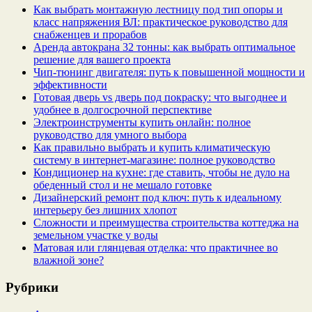
Как выбрать монтажную лестницу под тип опоры и
класс напряжения ВЛ: практическое руководство для
снабженцев и прорабов
Аренда автокрана 32 тонны: как выбрать оптимальное
решение для вашего проекта
Чип‑тюнинг двигателя: путь к повышенной мощности и
эффективности
Готовая дверь vs дверь под покраску: что выгоднее и
удобнее в долгосрочной перспективе
Электроинструменты купить онлайн: полное
руководство для умного выбора
Как правильно выбрать и купить климатическую
систему в интернет‑магазине: полное руководство
Кондиционер на кухне: где ставить, чтобы не дуло на
обеденный стол и не мешало готовке
Дизайнерский ремонт под ключ: путь к идеальному
интерьеру без лишних хлопот
Сложности и преимущества строительства коттеджа на
земельном участке у воды
Матовая или глянцевая отделка: что практичнее во
влажной зоне?
Рубрики