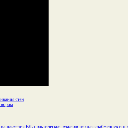
ивания стен
твором
 напряжения ВЛ: практическое руководство для снабженцев и п