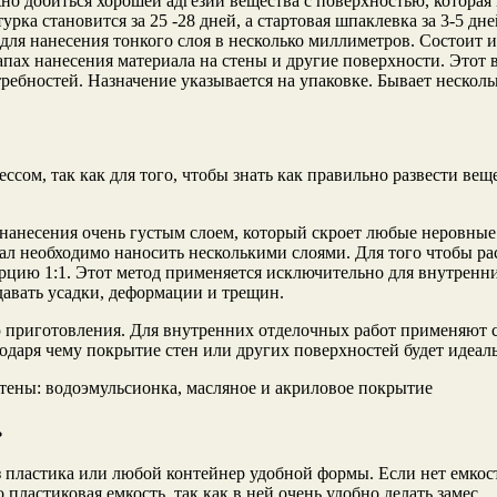
о добиться хорошей адгезии вещества с поверхностью, которая 
рка становится за 25 -28 дней, а стартовая шпаклевка за 3-5 дне
для нанесения тонкого слоя в несколько миллиметров. Состоит 
пах нанесения материала на стены и другие поверхности. Этот в
ебностей. Назначение указывается на упаковке. Бывает несколь
сом, так как для того, чтобы знать как правильно развести вещ
нанесения очень густым слоем, который скроет любые неровные
иал необходимо наносить несколькими слоями. Для того чтобы ра
рцию 1:1. Этот метод применяется исключительно для внутренн
давать усадки, деформации и трещин.
приготовления. Для внутренних отделочных работ применяют с
одаря чему покрытие стен или других поверхностей будет идеал
: водоэмульсионка, масляное и акриловое покрытие
ь
из пластика или любой контейнер удобной формы. Если нет емко
ластиковая емкость, так как в ней очень удобно делать замес.