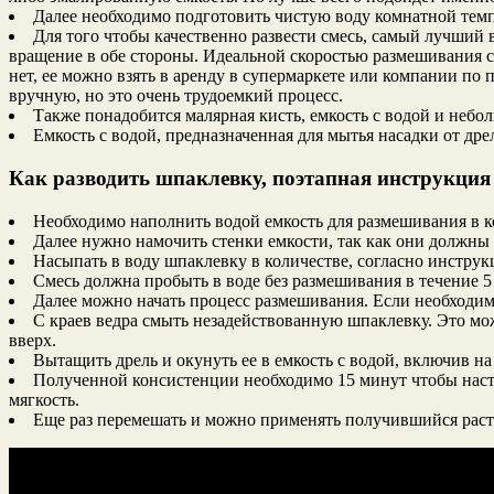
Далее необходимо подготовить чистую воду комнатной темп
Для того чтобы качественно развести смесь, самый лучший в
вращение в обе стороны. Идеальной скоростью размешивания см
нет, ее можно взять в аренду в супермаркете или компании п
вручную, но это очень трудоемкий процесс.
Также понадобится малярная кисть, емкость с водой и небо
Емкость с водой, предназначенная для мытья насадки от дре
Как разводить шпаклевку, поэтапная инструкция
Необходимо наполнить водой емкость для размешивания в ко
Далее нужно намочить стенки емкости, так как они должны
Насыпать в воду шпаклевку в количестве, согласно инструк
Смесь должна пробыть в воде без размешивания в течение 5
Далее можно начать процесс размешивания. Если необходимо
С краев ведра смыть незадействованную шпаклевку. Это мож
вверх.
Вытащить дрель и окунуть ее в емкость с водой, включив на
Полученной консистенции необходимо 15 минут чтобы насто
мягкость.
Еще раз перемешать и можно применять получившийся раст