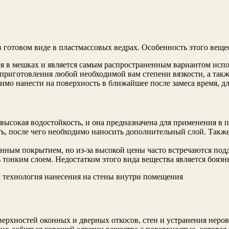
отовом виде в пластмассовых ведрах. Особенность этого вещес
я в мешках и является самым распространенным вариантом испо
приготовления любой необходимой вам степени вязкости, а такж
имо нанести на поверхность в ближайшее после замеса время, дл
высокая водостойкость, и она предназначена для применения в 
ь, после чего необходимо наносить дополнительный слой. Также 
нным покрытием, но из-за высокой цены часто встречаются под
 тонким слоем. Недостатком этого вида вещества является боязнь
хнология нанесения на стены внутри помещения
ерхностей оконных и дверных откосов, стен и устранения неро