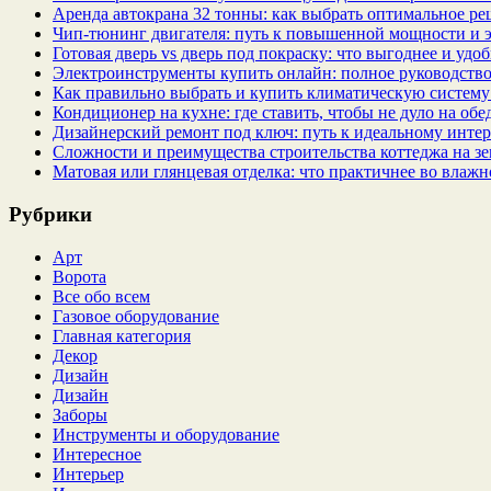
Аренда автокрана 32 тонны: как выбрать оптимальное ре
Чип‑тюнинг двигателя: путь к повышенной мощности и 
Готовая дверь vs дверь под покраску: что выгоднее и удо
Электроинструменты купить онлайн: полное руководство
Как правильно выбрать и купить климатическую систему 
Кондиционер на кухне: где ставить, чтобы не дуло на об
Дизайнерский ремонт под ключ: путь к идеальному интер
Сложности и преимущества строительства коттеджа на зе
Матовая или глянцевая отделка: что практичнее во влажн
Рубрики
Арт
Ворота
Все обо всем
Газовое оборудование
Главная категория
Декор
Дизайн
Дизайн
Заборы
Инструменты и оборудование
Интересное
Интерьер