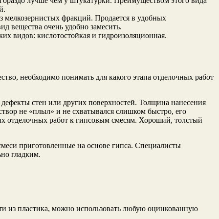
гораздо лучше чем у штукатурки. Преимуществом этого вида
й.
из мелкозернистых фракций. Продается в удобных
ид вещества очень удобно замесить.
ких видов: кислотостойкая и гидроизоляционная.
ество, необходимо понимать для какого этапа отделочных работ
 дефекты стен или других поверхностей. Толщина нанесения
створ не «плыл» и не схватывался слишком быстро, его
их отделочных работ к гипсовым смесям. Хороший, толстый
меси приготовленные на основе гипса. Специалисты
ьно гладким.
сти из пластика, можно использовать любую оцинкованную