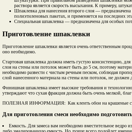
штукатурки. При правильном разведении шпаклевки можн
раствора является скорость высыхания. К примеру, штукату
Шпаклевка для нанесения второго слоя — предназначена 
полиэтиленовых пакетах, и применяется на последних эта
Специальная шпаклевка — предназначена для особых потр
Приготовление шпаклевки
Приготовление шпаклевки является очень ответственным процес
оно необходимо.
Стартовая шпаклевка должна иметь густую консистенцию, для 
слоя на стены или потолок может быть до 5 см, поэтому матер
необходимо развести с чистым речным песком, соблюдая пропо
слой нанесенного материала на стены или потолок, не должен 
Финишная шпаклевка имеет высокие требования и технологию 
утверждают что сухая фракция должна быть очень мелкой, благ
ПОЛЕЗНАЯ ИНФОРМАЦИЯ: Как клеить обои на крашеные стены
Для приготовления смеси необходимо подготовит
Емкость. Для замеса вам необходимо вместительное ведро 
либо эмалированную емкость. Но лучше всего подойдет именно п