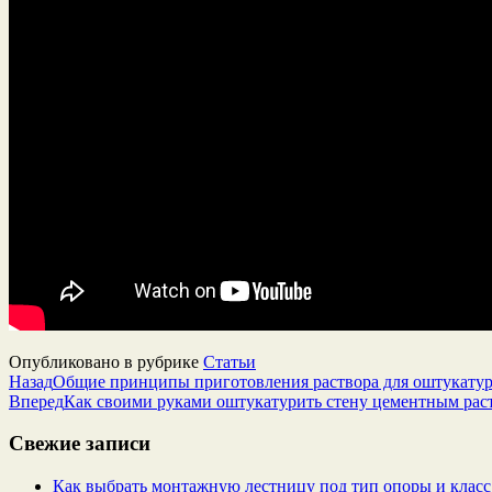
Опубликовано в рубрике
Статьи
Назад
Общие принципы приготовления раствора для оштукатур
Вперед
Как своими руками оштукатурить стену цементным рас
Свежие записи
Как выбрать монтажную лестницу под тип опоры и класс