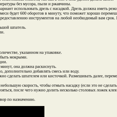
ературы без мусора, пыли и ржавчины.
ариант использовать дрель с насадкой. Дрель должна иметь режи
еси будет 600 оборотов в минуту, что поможет хорошо перемеша
о предоставлению инструментов на любой необходимый вам срок
льшой шпатель.
ли.
личестве, указанном на упаковке.
 быть мокрыми.
ции.
 минут, она должна раскиснуть.
, дополнительно добавлять смесь или воду.
но сделать шпателем или кисточкой. Размешивать далее, перемещ
 небольшую скорость, чтобы отмыть насадку (если это не сделать
яться, после чего нужно долить несколько столовых ложек кле
вор по назначению.