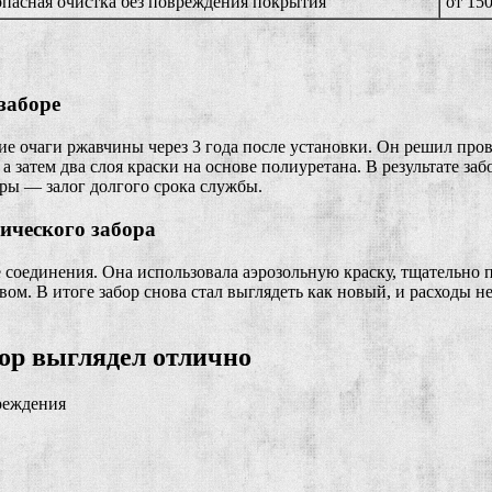
опасная очистка без повреждения покрытия
от 15
заборе
ие очаги ржавчины через 3 года после установки. Он решил про
а затем два слоя краски на основе полиуретана. В результате з
еры — залог долгого срока службы.
ического забора
соединения. Она использовала аэрозольную краску, тщательно п
м. В итоге забор снова стал выглядеть как новый, и расходы н
бор выглядел отлично
реждения