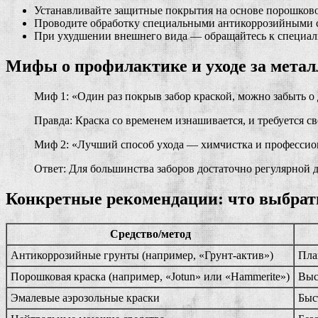
Устанавливайте защитные покрытия на основе порошков
Проводите обработку специальными антикоррозийными с
При ухудшении внешнего вида — обращайтесь к специал
Мифы о профилактике и уходе за мета
Миф 1: «Один раз покрыв забор краской, можно забыть о
Правда: Краска со временем изнашивается, и требуется с
Миф 2: «Лучший способ ухода — химчистка и профессион
Ответ: Для большинства заборов достаточно регулярной
Конкретные рекомендации: что выбрать
Средство/метод
Антикоррозийные грунты (например, «Грунт-актив»)
Пла
Порошковая краска (например, «Jotun» или «Hammerite»)
Выс
Эмалевые аэрозольные краски
Быс