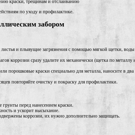
нию краски, трещинам и отслаиванию
ействиям по уходу и профилактике.
аллическим забором
, листья и плывущие загрязнения с помощью мягкой щетки, вод
ов коррозии сразу удалите их механически (щетка по металлу и
ли порошковые краски специально для металла, наносите в два с
сяцев повторяйте очистку и покраску для профилактики.
 грунты перед нанесением краски.
жность и ускорит высыхание.
одвержены коррозии, их нужно дополнительно защищать.