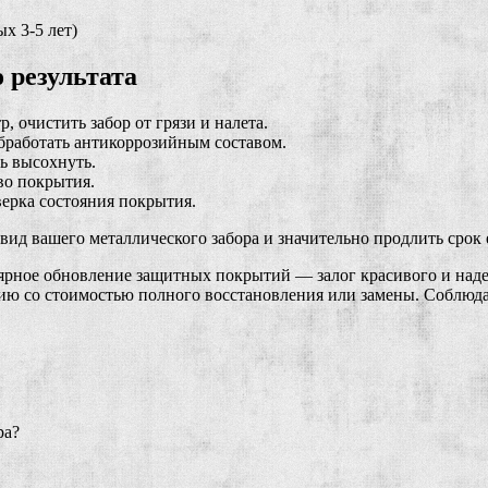
х 3-5 лет)
 результата
 очистить забор от грязи и налета.
бработать антикоррозийным составом.
ь высохнуть.
во покрытия.
ерка состояния покрытия.
ид вашего металлического забора и значительно продлить срок 
рное обновление защитных покрытий — залог красивого и надеж
нию со стоимостью полного восстановления или замены. Соблюдай
ра?