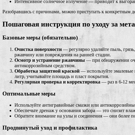
Интенсивное солнечное излучение — приводит к выгора
Разобравшись с причинами, можно приступать к конкретным д
Пошаговая инструкция по уходу за мет
Базовые меры (обязательно)
Очистка поверхности
— регулярно удаляйте пыль, грязь
ржавчину или повреждения на ранней стадии.
Осмотр и устранение ржавчины
— при обнаружении очаг
антикоррозийным средством.
Обработка защитной краской
— используйте эмалевые и
литр, учитывайте площадь и пласт покрытия.
Регулярная проверка и корректировка
— раз в 6-12 ме
Оптимальные меры
Используйте антигравийные смазки или антикоррозийные
Обеспечьте дренаж у основания забора — это снизит вла
Обратите внимание на узлы и соединения — они более п
Продвинутый уход и профилактика