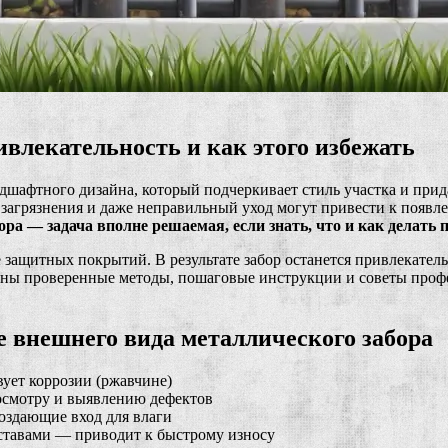
влекательность и как этого избежать
шафтного дизайна, который подчеркивает стиль участка и прид
 загрязнения и даже неправильный уход могут привести к появл
ора — задача вполне решаемая, если знать, что и как делать
ащитных покрытий. В результате забор останется привлекательн
жены проверенные методы, пошаговые инструкции и советы проф
 внешнего вида металлического забора
ует коррозии (ржавчине)
осмотру и выявлению дефектов
оздающие вход для влаги
ставами — приводит к быстрому износу