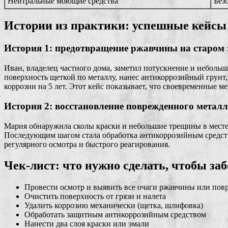
Нейтральные моющие средства
Без
Истории из практики: успешные кейсы
История 1: предотвращение ржавчины на старом 
Иван, владелец частного дома, заметил потускнение и небольш
поверхность щеткой по металлу, нанес антикоррозийный грунт, 
коррозии на 5 лет. Этот кейс показывает, что своевременные м
История 2: восстановление поврежденного металл
Мария обнаружила сколы краски и небольшие трещины в месте 
Последующим шагом стала обработка антикоррозийным средство
регулярного осмотра и быстрого реагирования.
Чек-лист: что нужно сделать, чтобы за
Провести осмотр и выявить все очаги ржавчины или пов
Очистить поверхность от грязи и налета
Удалить коррозию механически (щетка, шлифовка)
Обработать защитным антикоррозийным средством
Нанести два слоя краски или эмали