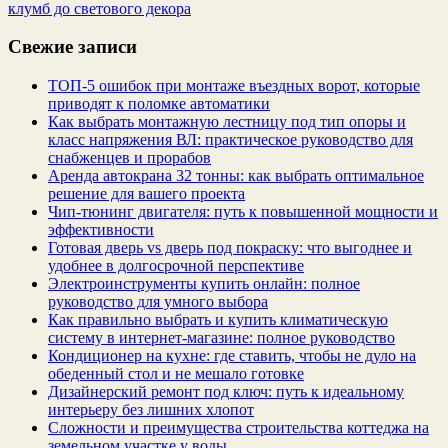
клумб до светового декора
Свежие записи
ТОП-5 ошибок при монтаже въездных ворот, которые
приводят к поломке автоматики
Как выбрать монтажную лестницу под тип опоры и
класс напряжения ВЛ: практическое руководство для
снабженцев и прорабов
Аренда автокрана 32 тонны: как выбрать оптимальное
решение для вашего проекта
Чип‑тюнинг двигателя: путь к повышенной мощности и
эффективности
Готовая дверь vs дверь под покраску: что выгоднее и
удобнее в долгосрочной перспективе
Электроинструменты купить онлайн: полное
руководство для умного выбора
Как правильно выбрать и купить климатическую
систему в интернет‑магазине: полное руководство
Кондиционер на кухне: где ставить, чтобы не дуло на
обеденный стол и не мешало готовке
Дизайнерский ремонт под ключ: путь к идеальному
интерьеру без лишних хлопот
Сложности и преимущества строительства коттеджа на
земельном участке у воды