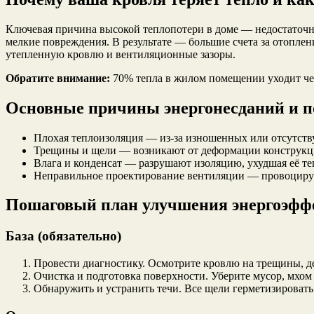
Ключевая причина высокой теплопотери в доме — недостаточн
мелкие повреждения. В результате — большие счета за отопле
утепленную кровлю и вентиляционные зазоры.
Обратите внимание:
70% тепла в жилом помещении уходит чер
Основные причины энергонесданий и по
Плохая теплоизоляция — из-за изношенных или отсутст
Трещины и щели — возникают от деформации конструкци
Влага и конденсат — разрушают изоляцию, ухудшая её т
Неправильное проектирование вентиляции — провоцирует
Пошаговый план улучшения энергоэфф
База (обязательно)
Провести диагностику. Осмотрите кровлю на трещины, де
Очистка и подготовка поверхности. Уберите мусор, мхом
Обнаружить и устранить течи. Все щели герметизировать