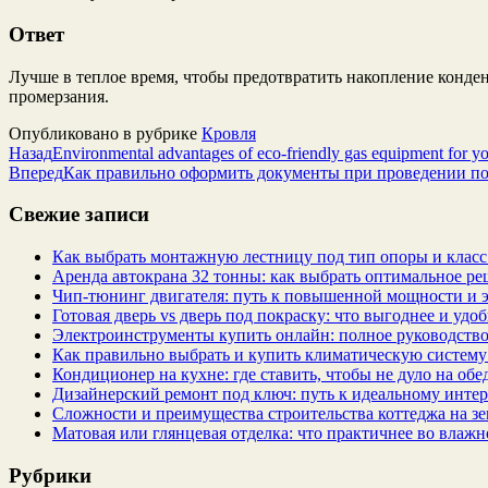
Ответ
Лучше в теплое время, чтобы предотвратить накопление конден
промерзания.
Опубликовано в рубрике
Кровля
Назад
Environmental advantages of eco-friendly gas equipment for 
Вперед
Как правильно оформить документы при проведении по
Свежие записи
Как выбрать монтажную лестницу под тип опоры и класс
Аренда автокрана 32 тонны: как выбрать оптимальное ре
Чип‑тюнинг двигателя: путь к повышенной мощности и 
Готовая дверь vs дверь под покраску: что выгоднее и удо
Электроинструменты купить онлайн: полное руководство
Как правильно выбрать и купить климатическую систему 
Кондиционер на кухне: где ставить, чтобы не дуло на об
Дизайнерский ремонт под ключ: путь к идеальному интер
Сложности и преимущества строительства коттеджа на зе
Матовая или глянцевая отделка: что практичнее во влажн
Рубрики