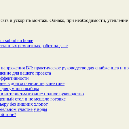
сата и ускорить монтаж. Однако, при необходимости, утепление
your suburban home
этапных ремонтных работ на даче
 напряжения ВЛ: практическое руководство для снабженцев и п
шение для вашего проекта
эффективности
бнее в долгосрочной перспективе
 для умного выбора
в интернет‑магазине: полное руководство
еденный стол и не мешало готовке
ьеру без лишних хлопот
мельном участке у воды
ой зоне?