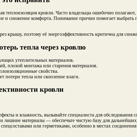
ая теплоизоляция кровли. Часто владельцы ошибочно полагают,
ние и снижение комфорта. Понимание причин помогает выбрать п
ез крышу, поэтому её энергоэффективность критична для сниже
терь тепла через кровлю
вующих утеплительных материалов.
й, плохой монтажа или старения материалов.
еплоизоляционные свойства.
 потери тепла или скопление влаги.
ективности кровли
фекты и влажность, вызывайте специалиста для обследования с
 и лишние материалы — обеспечьте чистую базу для дальнейших 
 спецсоставами или герметиками, особенно в местах соединения