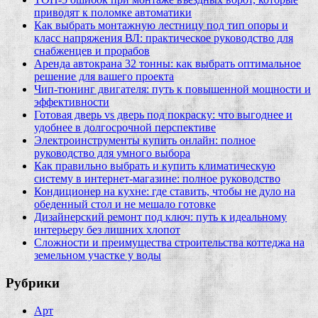
приводят к поломке автоматики
Как выбрать монтажную лестницу под тип опоры и
класс напряжения ВЛ: практическое руководство для
снабженцев и прорабов
Аренда автокрана 32 тонны: как выбрать оптимальное
решение для вашего проекта
Чип‑тюнинг двигателя: путь к повышенной мощности и
эффективности
Готовая дверь vs дверь под покраску: что выгоднее и
удобнее в долгосрочной перспективе
Электроинструменты купить онлайн: полное
руководство для умного выбора
Как правильно выбрать и купить климатическую
систему в интернет‑магазине: полное руководство
Кондиционер на кухне: где ставить, чтобы не дуло на
обеденный стол и не мешало готовке
Дизайнерский ремонт под ключ: путь к идеальному
интерьеру без лишних хлопот
Сложности и преимущества строительства коттеджа на
земельном участке у воды
Рубрики
Арт