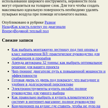
использовании широкого инструмента, неровности пола
могут отразиться на толщине слоя. Для того чтобы создать
максимально идеальную поверхность необходимо удалять
пузырьки воздуха при помощи игольчатого валика.
Опубликовано в рубрике
Разное
Назад
Как класть плитку по диагонали
Вперед
Водяной теплый пол
Свежие записи
Как выбрать монтажную лестницу под тип опоры и
класс напряжения ВЛ: практическое руководство для
снабженцев и прорабов
Аренда автокрана 32 тонны: как выбрать оптимальное
решение для вашего проекта
Чип‑тюнинг двигателя: путь к повышенной мощности и
эффективности
Готовая дверь vs дверь под покраску: что выгоднее и
удобнее в долгосрочной перспективе
Электроинструменты купить онлайн: полное
руководство для умного выбора
Как правильно выбрать и купить климатическую
систему в интернет‑магазине: полное руководство
Кондиционер на кухне: где ставить, чтобы не дуло на