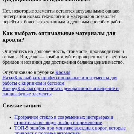
Нет, некоторые элементы остаются актуальными; однако
интеграция новых технологий и материалов позволяет
перейти к более эффективным и дешевым способам работ.
Как выбрать оптимальные материалы для
кровли?
Опирайтесь на долговечность, стоимость, производителя и
отзывы. В идеале — комбинируйте проверенные, известных
брендов и новинки для достижения баланса цена/качество.
Опубликовано в рубрике
Кровля
Назад
Как выбрать профессиональные инструменты для
работы с кирпичом и бетоном
Вперед
Как выгодно сочетать декоративное освещение и
ландшафтные элементы
Свежие записи
Прозрачное стекло в современных интерьерах и
строительстве: виды, выбор и применение
ТОП-5 ошибок при монтаже въездных ворот, которые
приводят к поломке автоматики