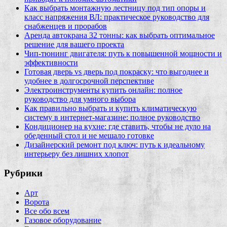
Как выбрать монтажную лестницу под тип опоры и
класс напряжения ВЛ: практическое руководство для
снабженцев и прорабов
Аренда автокрана 32 тонны: как выбрать оптимальное
решение для вашего проекта
Чип‑тюнинг двигателя: путь к повышенной мощности и
эффективности
Готовая дверь vs дверь под покраску: что выгоднее и
удобнее в долгосрочной перспективе
Электроинструменты купить онлайн: полное
руководство для умного выбора
Как правильно выбрать и купить климатическую
систему в интернет‑магазине: полное руководство
Кондиционер на кухне: где ставить, чтобы не дуло на
обеденный стол и не мешало готовке
Дизайнерский ремонт под ключ: путь к идеальному
интерьеру без лишних хлопот
Рубрики
Арт
Ворота
Все обо всем
Газовое оборудование