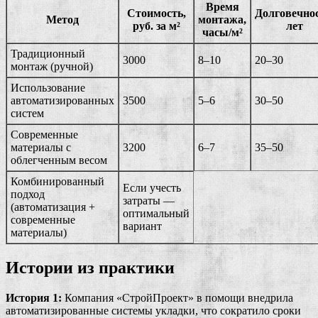
Время
Стоимость,
Долговечнос
Метод
монтажа,
руб. за м²
лет
часы/м²
Традиционный
3000
8–10
20–30
монтаж (ручной)
Использование
автоматизированных
3500
5–6
30–50
систем
Современные
материалы с
3200
6–7
35–50
облегченным весом
Комбинированный
Если учесть
подход
затраты —
(автоматизация +
оптимальный
современные
вариант
материалы)
Истории из практики
История 1:
Компания «СтройПроект» в помощи внедрила
автоматизированные системы укладки, что сократило сроки