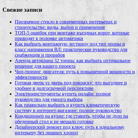
Свежие записи
Прозрачное стекло в современных интерьерах и
строительстве: виды, выбор и применение
ТОП-5 ошибок при монтаже въездных ворот, которые
приводят к поломке автоматики
Как выбрать монтажную лестницу под тип опоры и
класс напряжения ВЛ: практическое руководство для
снабженцев и прорабов
Аренда автокрана 32 тонны: как выбрать оптимальное
решение для вашего проекта
Чип‑тюнинг двигателя: путь к повышенной мощности и
эффективности
Готовая дверь vs дверь под покраску: что выгоднее и
удобнее в долгосрочной перспективе
Электроинструменты купить онлайн: полное
руководство для умного выбора
Как правильно выбрать и купить климатическую
систему в интернет‑магазине: полное руководство
Кондиционер на кухне: где ставить, чтобы не дуло на
обеденный стол и не мешало готовке
Дизайнерский ремонт под ключ: путь к идеальному
интерьеру без лишних хлопот