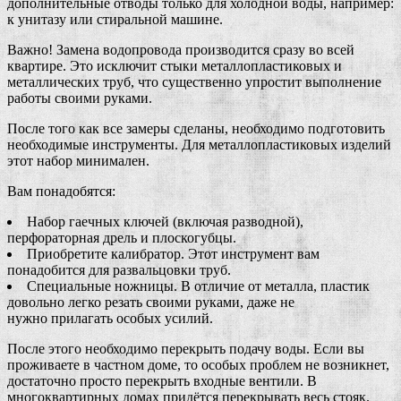
дополнительные отводы только для холодной воды, например:
к унитазу или стиральной машине.
Важно! Замена водопровода производится сразу во всей
квартире. Это исключит стыки металлопластиковых и
металлических труб, что существенно упростит выполнение
работы своими руками.
После того как все замеры сделаны, необходимо подготовить
необходимые инструменты. Для металлопластиковых изделий
этот набор минимален.
Вам понадобятся:
Набор гаечных ключей (включая разводной),
перфораторная дрель и плоскогубцы.
Приобретите калибратор. Этот инструмент вам
понадобится для развальцовки труб.
Специальные ножницы. В отличие от металла, пластик
довольно легко резать своими руками, даже не
нужно прилагать особых усилий.
После этого необходимо перекрыть подачу воды. Если вы
проживаете в частном доме, то особых проблем не возникнет,
достаточно просто перекрыть входные вентили. В
многоквартирных домах придётся перекрывать весь стояк.