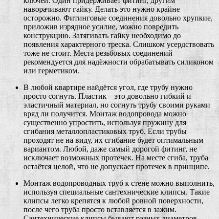
ключей. Один придерживает фитинг, другим
наворачивают гайку. Делать это нужно крайне
осторожно. Фитинговые соединения довольно хрупкие,
приложив изрядное усилие, можно повредить
конструкцию. Затягивать гайку необходимо до
появления характерного треска. Слишком усердствовать
тоже не стоит. Места резьбовых соединений
рекомендуется для надёжности обрабатывать силиконом
или герметиком.
В любой квартире найдётся угол, где трубу нужно
просто согнуть. Пластик – это довольно гибкий и
эластичный материал, но согнуть трубу своими руками
вряд ли получится. Монтаж водопровода можно
существенно упростить, используя пружину для
сгибания металлопластиковых труб. Если трубы
проходят не на виду, их сгибание будет оптимальным
вариантом. Любой, даже самый дорогой фитинг, не
исключает возможных протечек. На месте сгиба, труба
остаётся целой, что не допускает протечек в принципе.
Монтаж водопроводных труб к стене можно выполнить,
используя специальные сантехнические клипсы. Такие
клипсы легко крепятся к любой ровной поверхности,
после чего труба просто вставляется в зажим.
Сантехнические клипсы бывают разных диаметров,