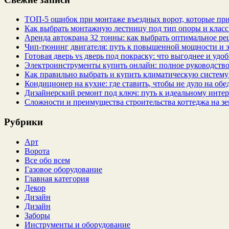
ТОП-5 ошибок при монтаже въездных ворот, которые при
Как выбрать монтажную лестницу под тип опоры и класс
Аренда автокрана 32 тонны: как выбрать оптимальное ре
Чип‑тюнинг двигателя: путь к повышенной мощности и 
Готовая дверь vs дверь под покраску: что выгоднее и удо
Электроинструменты купить онлайн: полное руководство
Как правильно выбрать и купить климатическую систему 
Кондиционер на кухне: где ставить, чтобы не дуло на об
Дизайнерский ремонт под ключ: путь к идеальному интер
Сложности и преимущества строительства коттеджа на зе
Рубрики
Арт
Ворота
Все обо всем
Газовое оборудование
Главная категория
Декор
Дизайн
Дизайн
Заборы
Инструменты и оборудование