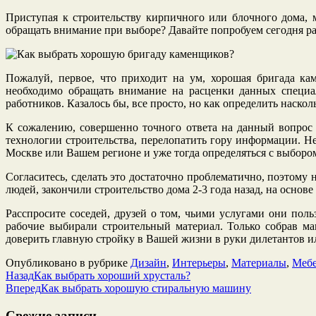
Приступая к строительству кирпичного или блочного дома,
обращать внимание при выборе? Давайте попробуем сегодня ра
Пожалуй, первое, что приходит на ум, хорошая бригада к
необходимо обращать внимание на расценки данных специа
работников. Казалось бы, все просто, но как определить наск
К сожалению, совершенно точного ответа на данный вопрос 
технологии строительства, перелопатить гору информации. Н
Москве или Вашем регионе и уже тогда определяться с выбор
Согласитесь, сделать это достаточно проблематично, поэтому
людей, закончили строительство дома 2-3 года назад, на осн
Расспросите соседей, друзей о том, чьими услугами они польз
рабочие выбирали строительный материал. Только собрав м
доверить главную стройку в Вашей жизни в руки дилетантов 
Опубликовано в рубрике
Дизайн
,
Интерьеры
,
Материалы
,
Мебе
Назад
Как выбрать хороший хрусталь?
Вперед
Как выбрать хорошую стиральную машину
Свежие записи