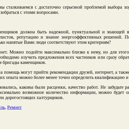
 мы сталкиваемся с достаточно серьезной проблемой выбора х
зобраться с этими вопросами.
аменщиков должна быть надежной, пунктуальной и знающей в
листов, репутацию и знание энергоэффективных решений. По
олько нанятые Вами люди соответствуют этим критериям?
нет. Можно подойти максимально близко к нему, но для этого 
еобходимо изучить предложения всех частников или сразу обр
ом бригады каменщиков.
 на помощь могут прийти рекомендации друзей, интернет, а так
ове их опыта можно более менее точно определить квалификацию
овались, каковы были расценки, качество работ. Не забудьте р
аксимально возможное количество информации, можно будет оп
или дорогостоящих халтурщиков.
ль
,
Ремонт